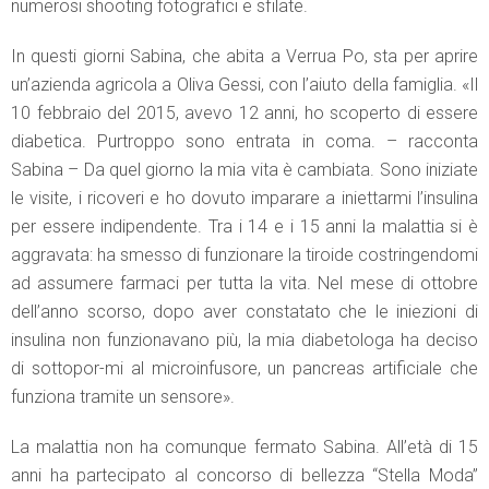
numerosi shooting fotografici e sfilate.
In questi giorni Sabina, che abita a Verrua Po, sta per aprire
un’azienda agricola a Oliva Gessi, con l’aiuto della famiglia. «Il
10 febbraio del 2015, avevo 12 anni, ho scoperto di essere
diabetica. Purtroppo sono entrata in coma. – racconta
Sabina – Da quel giorno la mia vita è cambiata. Sono iniziate
le visite, i ricoveri e ho dovuto imparare a iniettarmi l’insulina
per essere indipendente. Tra i 14 e i 15 anni la malattia si è
aggravata: ha smesso di funzionare la tiroide costringendomi
ad assumere farmaci per tutta la vita. Nel mese di ottobre
dell’anno scorso, dopo aver constatato che le iniezioni di
insulina non funzionavano più, la mia diabetologa ha deciso
di sottopor-mi al microinfusore, un pancreas artificiale che
funziona tramite un sensore».
La malattia non ha comunque fermato Sabina. All’età di 15
anni ha partecipato al concorso di bellezza “Stella Moda”