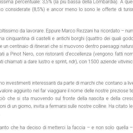
rsissima percentuale: 3,5% (la più bassa della Lombardia). A que
co considerate (8,5%) e ancor meno lo sono le offerte di turi
moltissimo da lavorare. Eppure Marco Rezzani ha ricordato – num
a cinquantina di castelli e antichi borghi (quattro dei quali go
re un centinaio di itinerari che si muovono dentro paesaggi natura
tati a Pinot Nero, con ristoranti d’eccellenza (vengono fatti no
i chiamati a dare lustro e sprint, ndr), con 1500 aziende vitivini
 investimenti interessanti da parte di marchi che contano a live
 valore aggiunto nel far viaggiare il nome delle nostre preziose t
iò che si sta muovendo sul fronte della nascita e della cresc
ioni di un giorno, invita a fermarsi sulle nostre colline. Ha citato l
.
anto che ha deciso di metterci la faccia – e non solo quella –