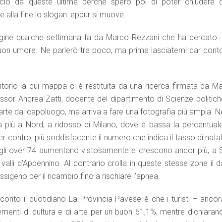
io da queste ultime perché spero poi di poter chiudere 
 alla fine lo slogan: eppur si muove.
agine qualche settimana fa da Marco Rezzani che ha cercato 
buon umore. Ne parlerò tra poco, ma prima lasciatemi dar conto
itorio la cui mappa ci è restituita da una ricerca firmata da Ma
ssor Andrea Zatti, docente del dipartimento di Scienze politich
 parte dal capoluogo, ma arriva a fare una fotografia più ampia. N
na più a Nord, a ridosso di Milano, dove è bassa la percentuale
r contro, più soddisfacente il numero che indica il tasso di natal
e gli over 74 aumentano vistosamente e crescono ancor più, a 
 valli d’Appennino. Al contrario crolla in queste stesse zone il 
ssigeno per il ricambio fino a rischiare l’apnea.
 conto il quotidiano La Provincia Pavese è che i turisti – ancor
menti di cultura e di arte per un buon 61,1%, mentre dichiarano