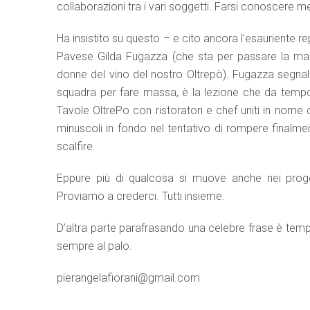
collaborazioni tra i vari soggetti. Farsi conoscere m
Ha insistito su questo – e cito ancora l’esauriente r
Pavese Gilda Fugazza (che sta per passare la mano
donne del vino del nostro Oltrepò). Fugazza segnal
squadra per fare massa, è la lezione che da tempo ar
Tavole OltrePo con ristoratori e chef uniti in nome 
minuscoli in fondo nel tentativo di rompere finalme
scalfire.
Eppure più di qualcosa si muove anche nei proget
Proviamo a crederci. Tutti insieme.
D’altra parte parafrasando una celebre frase è tempo
sempre al palo.
pierangelafiorani@gmail.com