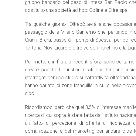
gruppo bancario del peso di Intesa San Paolo che
costituito una società ad hoc: Colline e Oltre spa.
Tra qualche giorno l’Oltrepò avrà anche occasione 
passaggio della Milano-Sanremo che, partendo – ca
Gianni Brera, passerà il ponte di Spessa, per poi c
Tortona, Novi Ligure e oltre verso il Turchino e la Ligu
Per mettere in fila altri recenti sforzi, sono certam
creare pacchetti turistici mirati che tengano insi
interrogati per uno studio sull’attrattività oltrepadan
hanno parlato di zone tranquille in cui è bello trovare
cibo.
Ricordiamoci però che quel 3,5% di interesse manifes
ricerca di cui sopra è stata fatta dall’Istituto nazio
un fatto di percezione di offerta di ricchezze c
comunicazione e del marketing per andare oltre Mi