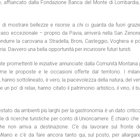
, affiancato dalla Fondazione Banca del Monte di Lombardia,
di mostrare bellezze e risorse a chi ci guarda da fuori grazie
so eccezionale – proprio da Pavia, arriverà nella San Zenone
ondurre la carovana a Stradella, Broni, Casteggio, Voghera e po
ria. Davvero una bella opportunità per incuriosire futuri turisti.
ente promettenti le iniziative annunciate dalla Comunità Montana
eme le proposte e le occasioni offerte dal territorio. I milane
a, hanno sottolineato, è vero, la piacevolezza della natura, del ve
 un po’ di relax, hanno citato il patrimonio artistico, il vino, il 
tato da ambienti più larghi per la gastronomia è un dato critico
nale di ricerche turistiche per conto di Unioncamere. È chiaro che
he non arriva a destinazione. C’è da lavorare sul fronte de
lano e c’è da fare ancora tanto qui, sul posto, per allargare