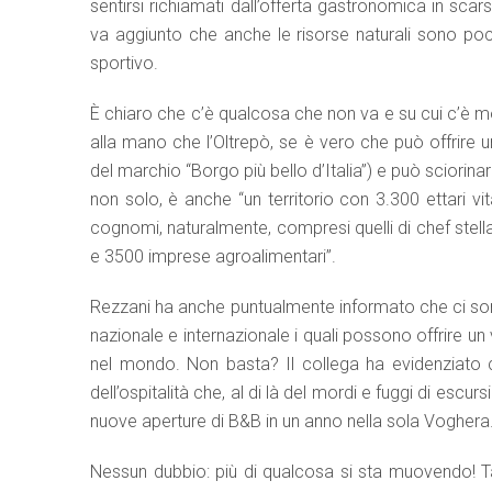
sentirsi richiamati dall’offerta gastronomica in sca
va aggiunto che anche le risorse naturali sono po
sportivo.
È chiaro che c’è qualcosa che non va e su cui c’è 
alla mano che l’Oltrepò, se è vero che può offrire un
del marchio “Borgo più bello d’Italia”) e può sciorina
non solo, è anche “un territorio con 3.300 ettari vi
cognomi, naturalmente, compresi quelli di chef stellat
e 3500 imprese agroalimentari”.
Rezzani ha anche puntualmente informato che ci sono
nazionale e internazionale i quali possono offrire un
nel mondo. Non basta? Il collega ha evidenziato c
dell’ospitalità che, al di là del mordi e fuggi di escurs
nuove aperture di B&B in un anno nella sola Voghera
Nessun dubbio: più di qualcosa si sta muovendo! T