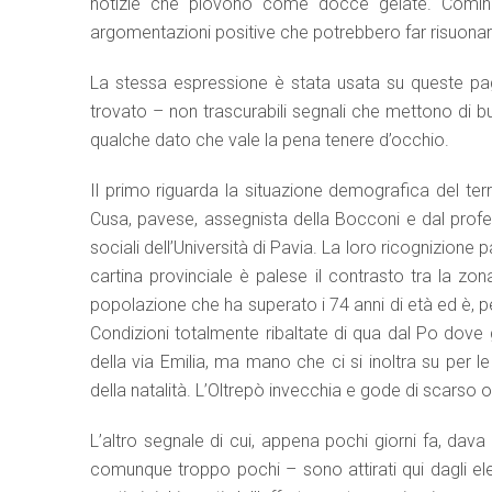
notizie che piovono come docce gelate. Cominc
argomentazioni positive che potrebbero far risuonare
La stessa espressione è stata usata su queste p
trovato – non trascurabili segnali che mettono di 
qualche dato che vale la pena tenere d’occhio.
Il primo riguarda la situazione demografica del terr
Cusa, pavese, assegnista della Bocconi e dal profe
sociali dell’Università di Pavia. La loro ricognizione
cartina provinciale è palese il contrasto tra la zo
popolazione che ha superato i 74 anni di età ed è, pe
Condizioni totalmente ribaltate di qua dal Po dov
della via Emilia, ma mano che ci si inoltra su per le
della natalità. L’Oltrepò invecchia e gode di scarso o
L’altro segnale di cui, appena pochi giorni fa, dava
comunque troppo pochi – sono attirati qui dagli ele