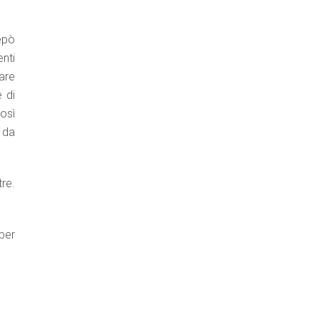
repò
nti
are
 di
osì
 da
re.
 per