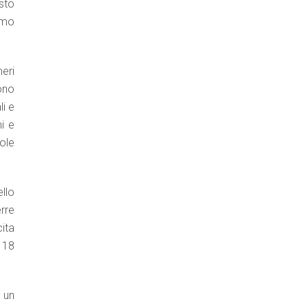
sto
smo
eri
dono
li e
mi e
cole
llo
erre
ita
e 18
 un