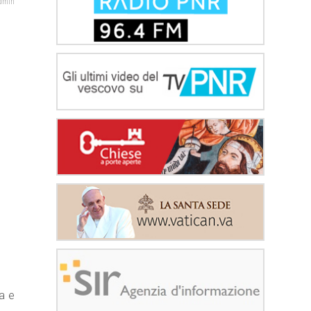
admin
za e