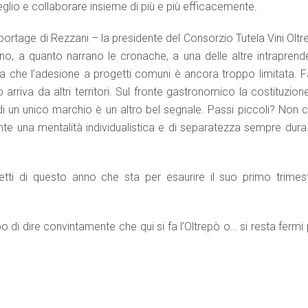
eglio e collaborare insieme di più e più efficacemente.
eportage di Rezzani – la presidente del Consorzio Tutela Vini Olt
, a quanto narrano le cronache, a una delle altre intraprende
a che l’adesione a progetti comuni è ancora troppo limitata. F
riva da altri territori. Sul fronte gastronomico la costituzione
di un unico marchio è un altro bel segnale. Passi piccoli? Non c
nte una mentalità individualistica e di separatezza sempre dura
ti di questo anno che sta per esaurire il suo primo trimest
 di dire convintamente che qui si fa l’Oltrepò o… si resta fermi