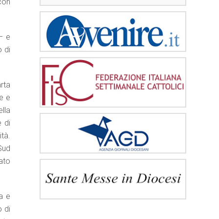
con
– e
 di
rta
e e
ella
 di
ità.
Sud
dato
a e
 di