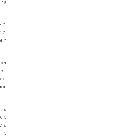
 ha
 al
 di
i a
 per
si,
rde,
buon
: la
 c’è
lla
 le