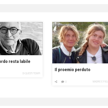
4
21 Settembre 2023
cordo resta labile
Il proemio perduto
DI QUESTI TEMPI
MADRE E FIG
0