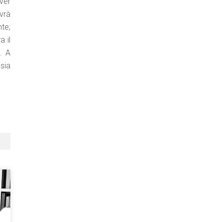
aver
vrà
te;
a il
. A
sia