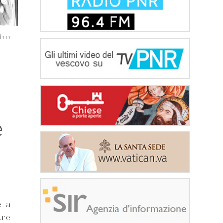
admin
e
 la
ure