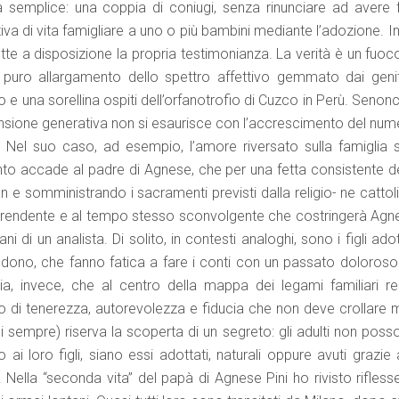
emplice: una coppia di coniugi, senza rinunciare ad avere fi
iva di vita famigliare a uno o più bambini mediante l’adozione. I
tte a disposizione la propria testimonianza. La verità è un fuoc
uro allargamento dello spettro affettivo gemmato dai genit
no e una sorellina ospiti dell’orfanotrofio di Cuzco in Perù. Senon
ensione generativa non si esaurisce con l’accrescimento del num
Nel suo caso, ad esempio, l’amore riversato sulla famiglia s
anto accade al padre di Agnese, che per una fetta consistente de
e somministrando i sacramenti previsti dalla religio- ne cattoli
orprendente e al tempo stesso sconvolgente che costringerà Agn
 di un analista. Di solito, in contesti analoghi, sono i figli adot
bbandono, che fanno fatica a fare i conti con un passato doloroso
enzia, invece, che al centro della mappa dei legami familiari re
to di tenerezza, autorevolezza e fiducia che non deve crollare m
 sempre) riserva la scoperta di un segreto: gli adulti non poss
 loro figli, siano essi adottati, naturali oppure avuti grazie a
Nella “seconda vita” del papà di Agnese Pini ho rivisto riflesse