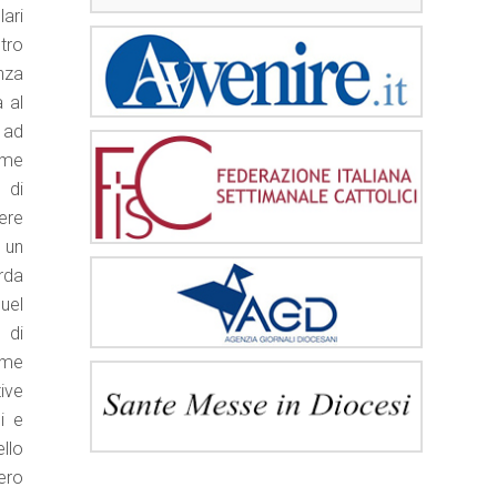
ari
ltro
nza
a al
 ad
ome
 di
ere
 un
rda
uel
 di
sime
ive
i e
llo
ero