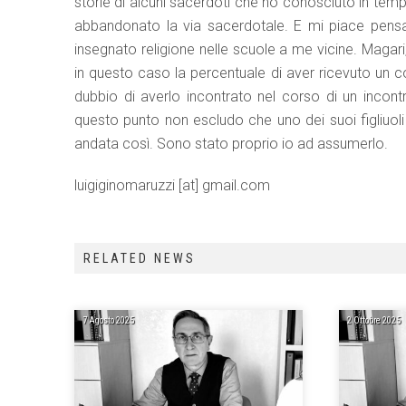
storie di alcuni sacerdoti che ho conosciuto in tempi
abbandonato la via sacerdotale. E mi piace pensa
insegnato religione nelle scuole a me vicine. Magar
in questo caso la percentuale di aver ricevuto un co
dubbio di averlo incontrato nel corso di un incon
questo punto non escludo che uno dei suoi figliuoli
andata così. Sono stato proprio io ad assumerlo.
luigiginomaruzzi [at] gmail.com
RELATED NEWS
7 Agosto 2025
2 Ottobre 2025