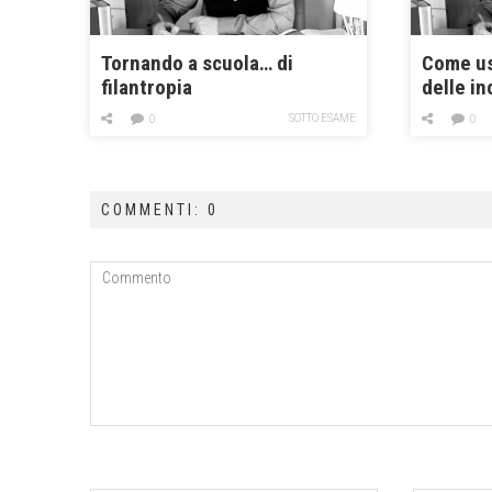
Tornando a scuola… di
Come us
filantropia
delle i
SOTTO ESAME
0
0
COMMENTI: 0