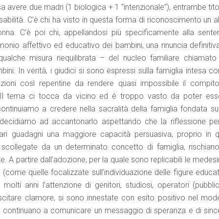
vere due madri (1 biologica + 1 “intenzionale”), entrambe titol
nsabilità. C’è chi ha visto in questa forma di riconoscimento un a
na. C’è poi chi, appellandosi più specificamente alla sente
- monio affettivo ed educativo dei bambini, una rinuncia definitiv
ualche misura riequilibrata – del nucleo familiare chiamato
i. In verità, i giudici si sono espressi sulla famiglia intesa c
azioni così repentine da rendere quasi impossibile il compito
. Il tema ci tocca da vicino ed è troppo vasto da poter ess
ontinuiamo a credere nella sacralità della famiglia fondata su
cidiamo ad accantonarlo aspettando che la riflessione pe
gari guadagni una maggiore capacità persuasiva, proprio in q
ollegate da un determinato concetto di famiglia, rischiano
te. A partire dall’adozione, per la quale sono replicabili le mede
(come quelle focalizzate sull’individuazione delle figure educat
olti anni l’attenzione di genitori, studiosi, operatori (pubblic
scitare clamore, si sono innestate con esito positivo nel mode
ggi continuano a comunicare un messaggio di speranza e di sinc