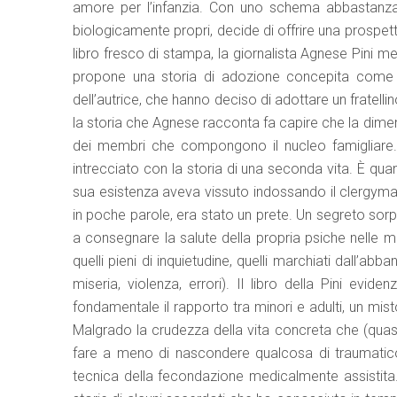
amore per l’infanzia. Con uno schema abbastanza s
biologicamente propri, decide di offrire una prospett
libro fresco di stampa, la giornalista Agnese Pini me
propone una storia di adozione concepita come p
dell’autrice, che hanno deciso di adottare un fratelli
la storia che Agnese racconta fa capire che la dim
dei membri che compongono il nucleo famigliare. 
intrecciato con la storia di una seconda vita. È qu
sua esistenza aveva vissuto indossando il clergyman 
in poche parole, era stato un prete. Un segreto s
a consegnare la salute della propria psiche nelle mani
quelli pieni di inquietudine, quelli marchiati dall’a
miseria, violenza, errori). Il libro della Pini evid
fondamentale il rapporto tra minori e adulti, un mis
Malgrado la crudezza della vita concreta che (quasi
fare a meno di nascondere qualcosa di traumatico ai
tecnica della fecondazione medicalmente assistita. 