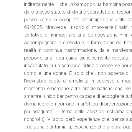
indirettamente – che un bambino/una bambina possa a
dello stesso statuto di diritti e soprattutto di respo
passo verso la completa emancipazione della don
69/2025, intravvede il rischio di impoverire il patri
tentativo di immaginare una composizione – in q
accompagnare la crescita e la formazione dei bambin
realtà in continua trasformazione, dalle manifest
proporre una linea guida giuridicamente robusta
incapsulato in un semplice articolo anche se noi c
uomo e una donna. È solo che… non appena ci de
l’inevitabile quota di emotività in eccesso e ma
momento emergono altre problematiche che, se sc
smarrire l’unico baricentro capace di accoglierle tut
domande che ricorrono in un’ottica di procreazione 
più adeguate). Il tema delle adozioni richiama da m
nonprofit). Vi sono però esperienze che, senza su
tradizionale di famiglia; esperienze che ancora o