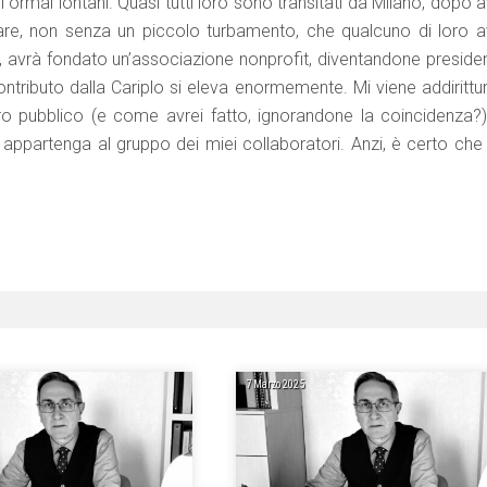
 ormai lontani. Quasi tutti loro sono transitati da Milano, dopo 
re, non senza un piccolo turbamento, che qualcuno di loro a
i, avrà fondato un’associazione nonprofit, diventandone presiden
ntributo dalla Cariplo si eleva enormemente. Mi viene addirittur
tro pubblico (e come avrei fatto, ignorandone la coincidenza?)
 appartenga al gruppo dei miei collaboratori. Anzi, è certo che 
7 Marzo 2025