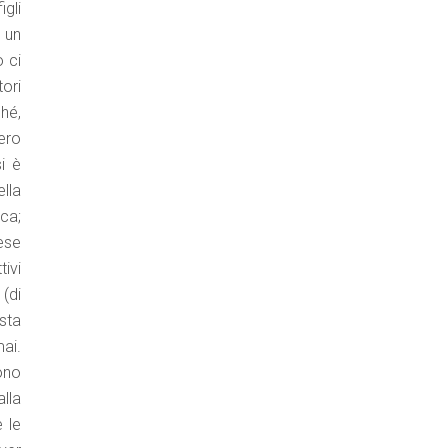
gli
n un
o ci
ori
ché,
ero
i è
lla
ca;
ese
tivi
 (di
sta
ai.
ono
lla
 le