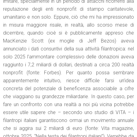
imitare, specialmente in un periodo di attacchi ricorrenti alla
reputazione degli enti nonprofit di stampo caritatevole,
umanitario e non solo. Eppure, ciò che mi ha impressionato
in misura maggiore risale, in realtà, allo scorso mese di
dicembre, quando cioè si è pubblicamente appreso che
MacKenzie Scott (ex moglie di Jeff Bezos) aveva
annunciato i dati consuntivi della sua attività filantropica: nel
solo 2025 l’ammontare complessivo delle donazioni aveva
raggiunto i 7,2 miliardi di dollari, destinati a circa 200 realtà
nonprofit (fonte: Forbes). Per quanto possa sembrare
apparentemente intuitivo, riesce difficile farsi un’idea
concreta del potenziale di beneficenza associabile a cifre
che viaggiano su grandezze miliardarie. In questo caso, per
fare un confronto con una realtà a noi più vicina potrebbe
essere utile sapere che – secondo uno studio di VITA – i
filantropi italiani garantiscono ormai un movimento annuale
che si aggira sui 2 miliardi di euro (fonte: Vita magazine,
ottobre 2025, “Nella testa dei filantropi italiani”). Verrebbe da