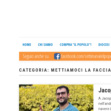
HOME
CHI SIAMO
COMPRA “IL POPOLO”!
DIOCESI
Seguici anche su
facebook.com/settimanaleilpop
CATEGORIA: METTIAMOCI LA FACCI
7 Agosto 2026
Jaco
A Jacopo
nell’and
riavere 