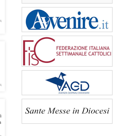
IA
o
IA
i
a