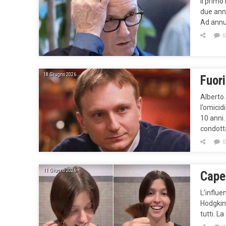
Il primo
due anni
Ad annun
0
18 Giugno 2026
Fuori
Alberto 
l’omicid
10 anni.
condot
0
11 Giugno 2026
Capel
L’influe
Hodgkin:
tutti. L