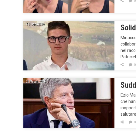
0
4 Giugno 2026
Solid
Minacce 
collabor
nel racc
Patricie
0
28 Maggio 2026
Suddi
Ezio Mar
che han
inoppor
salutare
0