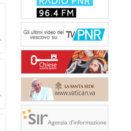
IA
IA