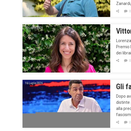
Zanardi
0
30 Luglio 2026
Vitto
Lorenza 
Premio B
dei libra
0
16 Luglio 2026
Gli f
Dopo av
distinte
alla pre
fascism
0