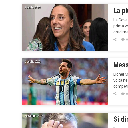
9 Luglio 2026
La p
La Gover
prima vo
gradimen
0
2 Luglio 2026
Mess
Lionel M
volta ne
competi
0
25 Giugno 2026
Si di