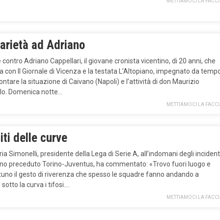
METTIAMOCI LA FACC
arietà ad Adriano
contro Adriano Cappellari, il giovane cronista vicentino, di 20 anni, che
a con Il Giornale di Vicenza e la testata L’Altopiano, impegnato da temp
ontare la situazione di Caivano (Napoli) e l’attività di don Maurizio
llo. Domenica notte…
METTIAMOCI LA FACC
ti delle curve
ia Simonelli, presidente della Lega di Serie A, all’indomani degli incident
no preceduto Torino-Juventus, ha commentato: «Trovo fuori luogo e
tuno il gesto di riverenza che spesso le squadre fanno andando a
 sotto la curva i tifosi….
METTIAMOCI LA FACC