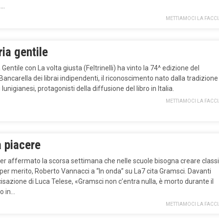
,…
METTIAMOCI LA FACC
ria gentile
Gentile con La volta giusta (Feltrinelli) ha vinto la 74^ edizione del
ancarella dei librai indipendenti, il riconoscimento nato dalla tradizione
i lunigianesi, protagonisti della diffusione del libro in Italia.
METTIAMOCI LA FACC
a piacere
er affermato la scorsa settimana che nelle scuole bisogna creare classi
 per merito, Roberto Vannacci a “In onda” su La7 cita Gramsci. Davanti
cisazione di Luca Telese, «Gramsci non c’entra nulla, è morto durante il
o in…
METTIAMOCI LA FACC