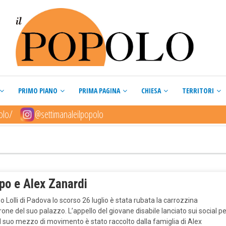
PRIMO PIANO
PRIMA PAGINA
CHIESA
TERRITORI
olo/
@settimanaleilpopolo
A
po e Alex Zanardi
 Lolli di Padova lo scorso 26 luglio è stata rubata la carrozzina
rone del suo palazzo. L’appello del giovane disabile lanciato sui social pe
il suo mezzo di movimento è stato raccolto dalla famiglia di Alex