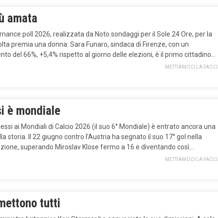
iù amata
nance poll 2026, realizzata da Noto sondaggi per il Sole 24 Ore, per la
lta premia una donna: Sara Funaro, sindaca di Firenze, con un
to del 66%, +5,4% rispetto al giorno delle elezioni, è il primo cittadino…
METTIAMOCI LA FACC
i è mondiale
essi ai Mondiali di Calcio 2026 (il suo 6° Mondiale) è entrato ancora una
lla storia. Il 22 giugno contro l’Austria ha segnato il suo 17° gol nella
zione, superando Miroslav Klose fermo a 16 e diventando così…
METTIAMOCI LA FACC
mettono tutti