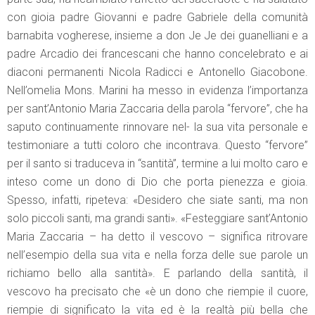
con gioia padre Giovanni e padre Gabriele della comunità
barnabita vogherese, insieme a don Je Je dei guanelliani e a
padre Arcadio dei francescani che hanno concelebrato e ai
diaconi permanenti Nicola Radicci e Antonello Giacobone.
Nell’omelia Mons. Marini ha messo in evidenza l’importanza
per sant’Antonio Maria Zaccaria della parola “fervore”, che ha
saputo continuamente rinnovare nel- la sua vita personale e
testimoniare a tutti coloro che incontrava. Questo “fervore”
per il santo si traduceva in “santità”, termine a lui molto caro e
inteso come un dono di Dio che porta pienezza e gioia.
Spesso, infatti, ripeteva: «Desidero che siate santi, ma non
solo piccoli santi, ma grandi santi». «Festeggiare sant’Antonio
Maria Zaccaria – ha detto il vescovo – significa ritrovare
nell’esempio della sua vita e nella forza delle sue parole un
richiamo bello alla santità». E parlando della santità, il
vescovo ha precisato che «è un dono che riempie il cuore,
riempie di significato la vita ed è la realtà più bella che