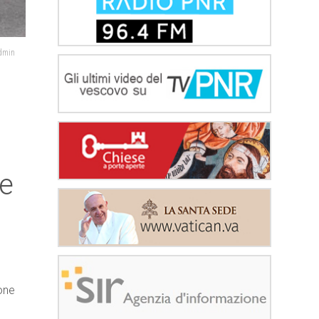
admin
re
one