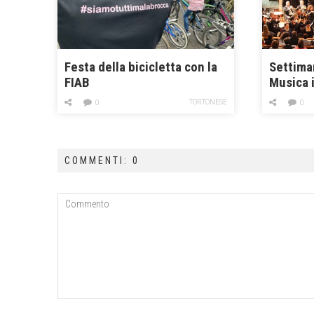
Festa della bicicletta con la
Settiman
FIAB
Musica 
Perosi
TORTONESE
0
0
COMMENTI: 0