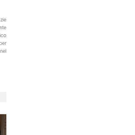
azie
onte
ico
per
 nel