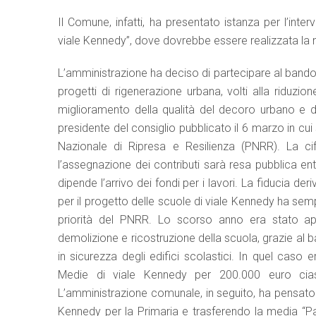
Il Comune, infatti, ha presentato istanza per l’inte
viale Kennedy”, dove dovrebbe essere realizzata la 
L’amministrazione ha deciso di partecipare al bando p
progetti di rigenerazione urbana, volti alla riduz
miglioramento della qualità del decoro urbano e d
presidente del consiglio pubblicato il 6 marzo in cui
Nazionale di Ripresa e Resilienza (PNRR). La cif
l’assegnazione dei contributi sarà resa pubblica ent
dipende l’arrivo dei fondi per i lavori. La fiducia de
per il progetto delle scuole di viale Kennedy ha semp
priorità del PNRR. Lo scorso anno era stato appr
demolizione e ricostruzione della scuola, grazie al b
in sicurezza degli edifici scolastici. In quel caso e
Medie di viale Kennedy per 200.000 euro cia
L’amministrazione comunale, in seguito, ha pensato 
Kennedy per la Primaria e trasferendo la media “Patr