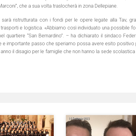
arconi”, che a sua volta traslocherà in zona Dellepiane.
 sarà ristrutturata con i fondi per le opere legate alla Tav, gr
n trasporti e logistica. «Abbiamo così individuato una possibile f
nel quartiere “San Bernardino”. – ha dichiarato il sindaco Feder
ore e importante passo che speriamo possa avere esito positivo 
e anno il disagio per le famiglie che non hanno la sede scolastica
16 Febbraio 2023