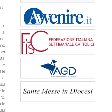
 di
i in
 al
del
iano
per
sta,
ento
elle
 di
essa
e le
ro.
ale
’ala