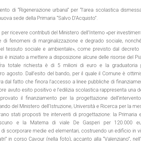
rvento di “Rigenerazione urbana” per “l’area scolastica dismessa
nuova sede della Primaria “Salvo D’Acquisto”.
er ricevere contributi del Ministero dell’Interno «per investiment
ione di fenomeni di marginalizzazione e degrado sociale, nonché
el tessuto sociale e ambientale», come previsto dal decreto 
 si è iniziato a mettere a disposizione alcune delle risorse del P
ra totale richiesta è di 5 milioni di euro e la graduatoria 
ro agosto. Dall’esito del bando, per il quale il Comune è ottimi
riva dal fatto che finora l’accesso a linee pubbliche di finanziam
re avuto esito positivo e l’edilizia scolastica rappresenta una d
ovato il finanziamento per la progettazione dell’intervento
ando del Ministero dell’Istruzione, Università e Ricerca per la m
rano stati proposti tre interventi di progettazione: la Primaria 
scuno e la Materna di viale De Gasperi per 120.000 eu
di scorporare medie ed elementari, costruendo un edificio in vi
i” in corso Cavour (nella foto), accanto alla “Valenziano”, nell