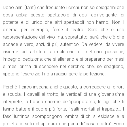
Dopo anni (tanti) che frequento i circhi, non so spiegarmi che
cosa abbia questo spettacolo di così coinvolgente, di
potente e di unico che altri spettacoli non hanno. Non il
cinema per esempio, forse il teatro. Sarà che è una
rappresentazione dal vivo ma, soprattutto, sarà che ciò che
accade è vero, anzi, di più, autentico. Da vedere, da vivere
insieme ad artisti e animali che ci mettono passione,
impegno, dedizione; che si allenano e si preparano per mesi
e mesi prima di scendere nel cerchio; che, se sbagliano,
ripetono l’esercizio fino a raggiungere la perfezione.
Perché il circo insegna anche questo, a correggere gli errori,
è scuola. I cavalli al trotto, le verticali di una giovanissima
interprete, la bocca enorme dell’ippopotamo, le tigri che ti
fanno battere il cuore più forte, i salti mortali al trapezio… I
fasci luminosi scompongono l’ombra di chi si esibisce e la
proiettano sullo chapiteaux che parla di “casa nostra”. Ecco