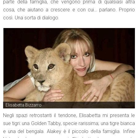
parte della famiglia, che vengono prima di qualsiasi altra
cosa, che aiutano a crescere e con cui… parlano. Proprio
così. Una sorta di dialogo.
Elisabetta Bizzarro
Negli spazi retrostanti il tendone, Elisabetta mi presenta le
sue tigri: una Golden Tabby, specie rarissima; una tigre bianca
e una del bengala. Alakey è il piccolo della famiglia. Infine