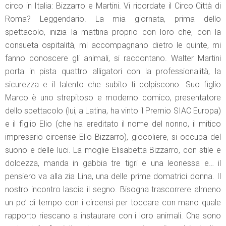
circo in Italia: Bizzarro e Martini. Vi ricordate il Circo Città di
Roma? Leggendario. La mia giornata, prima dello
spettacolo, inizia la mattina proprio con loro che, con la
consueta ospitalità, mi accompagnano dietro le quinte, mi
fanno conoscere gli animali, si raccontano. Walter Martini
porta in pista quattro alligatori con la professionalità, la
sicurezza e il talento che subito ti colpiscono. Suo figlio
Marco è uno strepitoso e moderno comico, presentatore
dello spettacolo (lui, a Latina, ha vinto il Premio SIAC Europa)
e il figlio Elio (che ha ereditato il nome del nonno, il mitico
impresario circense Elio Bizzarro), giocoliere, si occupa del
suono e delle luci. La moglie Elisabetta Bizzarro, con stile e
dolcezza, manda in gabbia tre tigri e una leonessa e… il
pensiero va alla zia Lina, una delle prime domatrici donna. Il
nostro incontro lascia il segno. Bisogna trascorrere almeno
un po’ di tempo con i circensi per toccare con mano quale
rapporto riescano a instaurare con i loro animali. Che sono