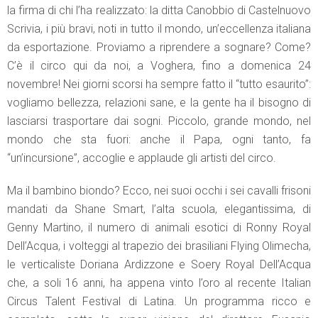
la firma di chi l’ha realizzato: la ditta Canobbio di Castelnuovo
Scrivia, i più bravi, noti in tutto il mondo, un’eccellenza italiana
da esportazione. Proviamo a riprendere a sognare? Come?
C’è il circo qui da noi, a Voghera, fino a domenica 24
novembre! Nei giorni scorsi ha sempre fatto il “tutto esaurito”:
vogliamo bellezza, relazioni sane, e la gente ha il bisogno di
lasciarsi trasportare dai sogni. Piccolo, grande mondo, nel
mondo che sta fuori: anche il Papa, ogni tanto, fa
“un’incursione”, accoglie e applaude gli artisti del circo.
Ma il bambino biondo? Ecco, nei suoi occhi i sei cavalli frisoni
mandati da Shane Smart, l’alta scuola, elegantissima, di
Genny Martino, il numero di animali esotici di Ronny Royal
Dell’Acqua, i volteggi al trapezio dei brasiliani Flying Olimecha,
le verticaliste Doriana Ardizzone e Soery Royal Dell’Acqua
che, a soli 16 anni, ha appena vinto l’oro al recente Italian
Circus Talent Festival di Latina. Un programma ricco e