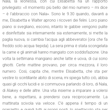
Nala, la leonessa, con cui Elisabetta ha un rapporto
privilegiato: «Il momento più bello del mio numero – mi dice
– è l’abbraccio con Nala». Sono le 9.30 quando, davanti a
me, Elisabetta e Walter aprono i ricoveri dei felini. Loro piano
piano si svegliano, escono, intanto le gabbie vengono pulite
e disinfettate sia internamente sia esternamente, si mette la
paglia nuova, si cambia l’acqua agli abbeveratoi (ora che fa
freddo solo acqua tiepida). La sera prima è stata scongelata
la carne e gli animali hanno mangiato con soddisfazione. Una
volta la settimana mangiano anche latte e uova, di cui sono
ghiotti. Certe mattine provano, per circa mezzora, il loro
numero. Così, capita che, mentre Elisabetta, che sta per
vestire lo scintillante abito di scena, mi spiega tutto ciò, abbia
quasi gli occhi lucidi e si commuova parlando di loro, di Nala,
di Alakey e delle altre. Una vita insieme a imparare a volersi
bene, a rispettarsi, a prendersi cura reciprocamente. La
mattinata scivola via veloce. C’è appena il tempo di un
pranzetto e quindi tutti ai propri posti, lo spettacolo sta per