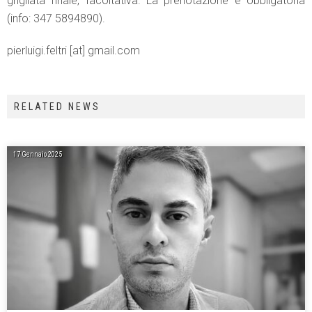
grigliata finale, facoltativa. La prenotazione è obbligatoria
(info: 347 5894890).
pierluigi.feltri [at] gmail.com
RELATED NEWS
17 Gennaio 2025