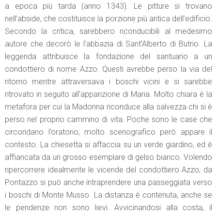
a epoca più tarda (anno 1343). Le pitture si trovano
nell’abside, che costituisce la porzione più antica dell’edificio.
Secondo la critica, sarebbero riconducibili al medesimo
autore che decorò le l’abbazia di Sant’Alberto di Butrio. La
leggenda attribuisce la fondazione del santuario a un
condottiero di nome Azzo. Questi avrebbe perso la via del
ritorno mentre attraversava i boschi vicini e si sarebbe
ritrovato in seguito all’apparizione di Maria. Molto chiara è la
metafora per cui la Madonna riconduce alla salvezza chi si è
perso nel proprio cammino di vita. Poche sono le case che
circondano l’oratorio; molto scenografico però appare il
contesto. La chiesetta si affaccia su un verde giardino, ed è
affiancata da un grosso esemplare di gelso bianco. Volendo
ripercorrere idealmente le vicende del condottiero Azzo, da
Pontazzo si può anche intraprendere una passeggiata verso
i boschi di Monte Musso. La distanza è contenuta, anche se
le pendenze non sono lievi. Avvicinandosi alla costa, il