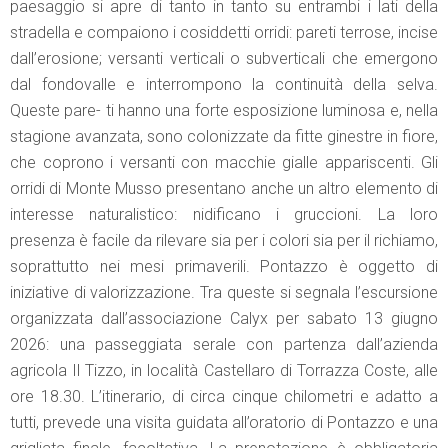
paesaggio si apre di tanto in tanto su entrambi i lati della
stradella e compaiono i cosiddetti orridi: pareti terrose, incise
dall’erosione; versanti verticali o subverticali che emergono
dal fondovalle e interrompono la continuità della selva.
Queste pare- ti hanno una forte esposizione luminosa e, nella
stagione avanzata, sono colonizzate da fitte ginestre in fiore,
che coprono i versanti con macchie gialle appariscenti. Gli
orridi di Monte Musso presentano anche un altro elemento di
interesse naturalistico: nidificano i gruccioni. La loro
presenza è facile da rilevare sia per i colori sia per il richiamo,
soprattutto nei mesi primaverili. Pontazzo è oggetto di
iniziative di valorizzazione. Tra queste si segnala l’escursione
organizzata dall’associazione Calyx per sabato 13 giugno
2026: una passeggiata serale con partenza dall’azienda
agricola Il Tizzo, in località Castellaro di Torrazza Coste, alle
ore 18.30. L’itinerario, di circa cinque chilometri e adatto a
tutti, prevede una visita guidata all’oratorio di Pontazzo e una