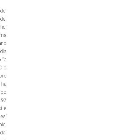
 dei
 del
fici
amma
nno
dia
o “a
 Dio
lore
 ha
ampo
 97
ci e
esi
le,
 dai