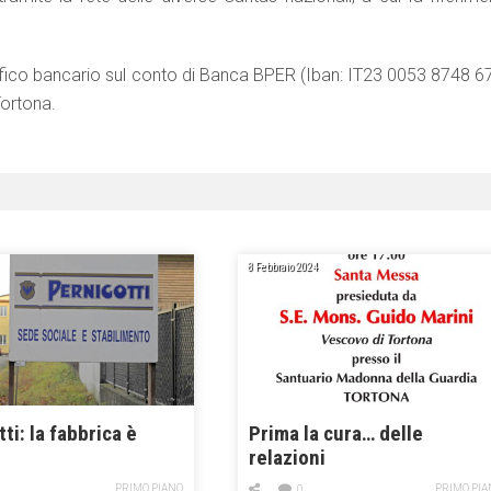
nifico bancario sul conto di Banca BPER (Iban: IT23 0053 8748 6
Tortona.
8 Febbraio 2024
ti: la fabbrica è
Prima la cura… delle
relazioni
PRIMO PIANO
PRIMO PIA
0