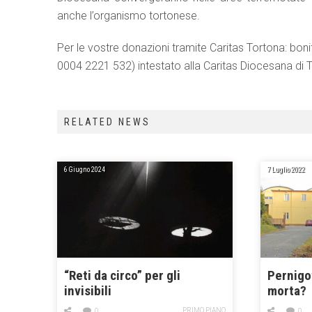
anche l’organismo tortonese.
Per le vostre donazioni tramite Caritas Tortona: bo
0004 2221 532) intestato alla Caritas Diocesana di 
RELATED NEWS
6 Giugno 2024
7 Luglio 2022
“Reti da circo” per gli
Pernigot
invisibili
morta?
PRIMO PIANO
0
0