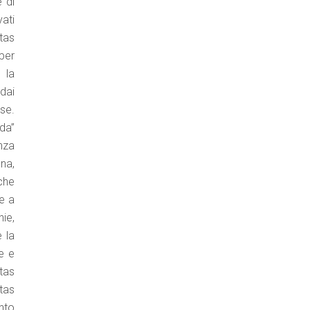
 di
vati
itas
 per
 la
dai
ese.
ada”
nza
na,
 che
e a
hie,
 la
te e
itas
tas
nto