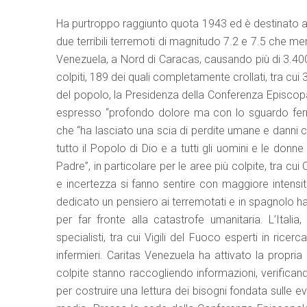
Ha purtroppo raggiunto quota 1943 ed è destinato a c
due terribili terremoti di magnitudo 7.2 e 7.5 che me
Venezuela, a Nord di Caracas, causando più di 3.400 f
colpiti, 189 dei quali completamente crollati, tra cu
del popolo, la Presidenza della Conferenza Episcopa
espresso “profondo dolore ma con lo sguardo ferma
che “ha lasciato una scia di perdite umane e danni c
tutto il Popolo di Dio e a tutti gli uomini e le donn
Padre”, in particolare per le aree più colpite, tra c
e incertezza si fanno sentire con maggiore intens
dedicato un pensiero ai terremotati e in spagnolo ha
per far fronte alla catastrofe umanitaria. L’Itali
specialisti, tra cui Vigili del Fuoco esperti in rice
infermieri. Caritas Venezuela ha attivato la propri
colpite stanno raccogliendo informazioni, verificand
per costruire una lettura dei bisogni fondata sulle e