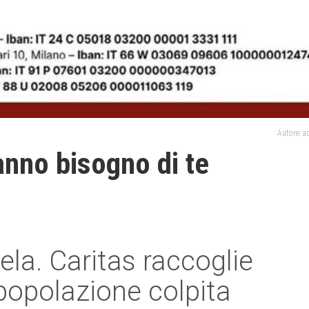
Autore: 
anno bisogno di te
la. Caritas raccoglie
a popolazione colpita