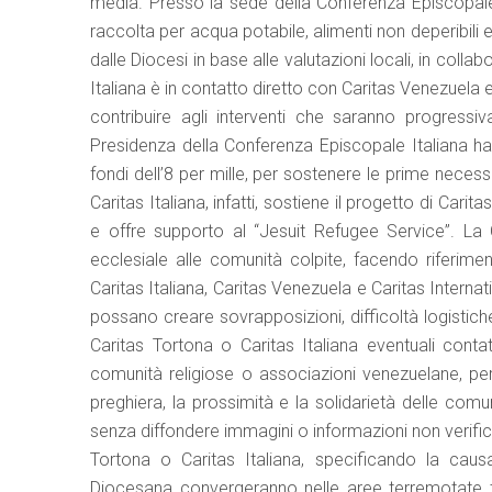
media. Presso la sede della Conferenza Episcopal
raccolta per acqua potabile, alimenti non deperibili e
dalle Diocesi in base alle valutazioni locali, in collab
Italiana è in contatto diretto con Caritas Venezuela 
contribuire agli interventi che saranno progressi
Presidenza della Conferenza Episcopale Italiana h
fondi dell’8 per mille, per sostenere le prime necess
Caritas Italiana, infatti, sostiene il progetto di Ca
e offre supporto al “Jesuit Refugee Service”. La 
ecclesiale alle comunità colpite, facendo riferimen
Caritas Italiana, Caritas Venezuela e Caritas Interna
possano creare sovrapposizioni, difficoltà logistich
Caritas Tortona o Caritas Italiana eventuali contatti
comunità religiose o associazioni venezuelane, per
preghiera, la prossimità e la solidarietà delle comu
senza diffondere immagini o informazioni non verificat
Tortona o Caritas Italiana, specificando la caus
Diocesana convergeranno nelle aree terremotate tra