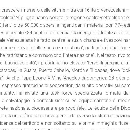
rescere il numero delle vittime – tra cui 16 italo-venezuelani –
rcoledì 24 giugno hanno colpito la regione centro-settentrionale
eriti, oltre 50.000 dispersi e ingenti danni materiali con 774 edi
i 38 ospedali e 34 centri commerciali danneggiti. Di fronte al dr
le Venezuelana ha fatto sentire la sua vicinanza e i vescovi ha
mente rivolto alla speranza cristiana”, parlando di una trage
he rattristano e commuovono l’intera nazione”. Nel testo, rivolt
e di buona volontà”, i presuli hanno elevato “ferventi preghiere a
ui Caracas, La Guaira, Puerto Cabello, Morón e Tucacas, dove “do
ità”. Anche Papa Leone XIV nell’Angelus di domenica 28 giugno
 espresso gratitudine ai soccorritori, da subito operativi sul c
a, intanto, ha inviato una task force specializzata formata da
rca e salvataggio in contesti sismici, ed équipe sanitarie di medi
a rete nazionale, diocesana e parrocchiale. Le équipe delle Dioc
o i danni e facendo convergere i dati verso la struttura naziona
videnze del territorio e non soltanto sulle prime immagini diffuse