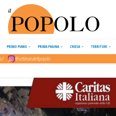
PRIMO PIANO
PRIMA PAGINA
CHIESA
TERRITORI
lo/
@settimanaleilpopolo