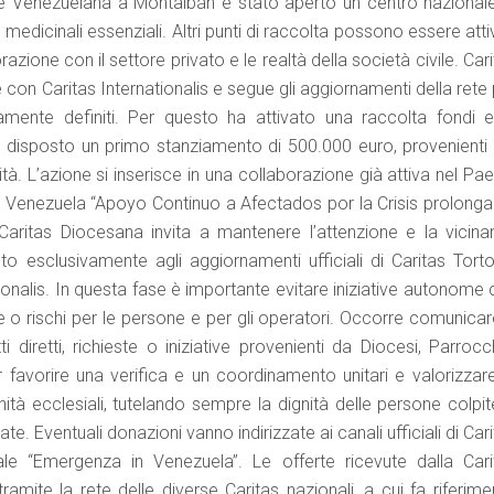
e Venezuelana a Montalbán è stato aperto un centro nazionale
 medicinali essenziali. Altri punti di raccolta possono essere atti
orazione con il settore privato e le realtà della società civile. Car
e con Caritas Internationalis e segue gli aggiornamenti della rete
vamente definiti. Per questo ha attivato una raccolta fondi e
a disposto un primo stanziamento di 500.000 euro, provenienti 
ità. L’azione si inserisce in una collaborazione già attiva nel Pa
ritas Venezuela “Apoyo Continuo a Afectados por la Crisis prolong
Caritas Diocesana invita a mantenere l’attenzione e la vicina
to esclusivamente agli aggiornamenti ufficiali di Caritas Torto
tionalis. In questa fase è importante evitare iniziative autonome
e o rischi per le persone e per gli operatori. Occorre comunicar
 diretti, richieste o iniziative provenienti da Diocesi, Parrocc
 favorire una verifica e un coordinamento unitari e valorizzare
nità ecclesiali, tutelando sempre la dignità delle persone colpi
e. Eventuali donazioni vanno indirizzate ai canali ufficiali di Car
ale “Emergenza in Venezuela”. Le offerte ricevute dalla Cari
mite la rete delle diverse Caritas nazionali, a cui fa riferime