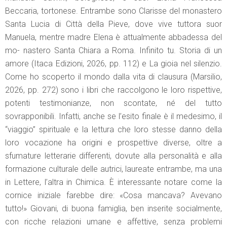
Beccaria, tortonese. Entrambe sono Clarisse del monastero
Santa Lucia di Città della Pieve, dove vive tuttora suor
Manuela, mentre madre Elena è attualmente abbadessa del
mo- nastero Santa Chiara a Roma. Infinito tu. Storia di un
amore (Itaca Edizioni, 2026, pp. 112) e La gioia nel silenzio.
Come ho scoperto il mondo dalla vita di clausura (Marsilio,
2026, pp. 272) sono i libri che raccolgono le loro rispettive,
potenti testimonianze, non scontate, né del tutto
sovrapponibili. Infatti, anche se l’esito finale è il medesimo, il
“viaggio” spirituale e la lettura che loro stesse danno della
loro vocazione ha origini e prospettive diverse, oltre a
sfumature letterarie differenti, dovute alla personalità e alla
formazione culturale delle autrici, laureate entrambe, ma una
in Lettere, l’altra in Chimica. È interessante notare come la
cornice iniziale farebbe dire: «Cosa mancava? Avevano
tutto!» Giovani, di buona famiglia, ben inserite socialmente,
con ricche relazioni umane e affettive, senza problemi