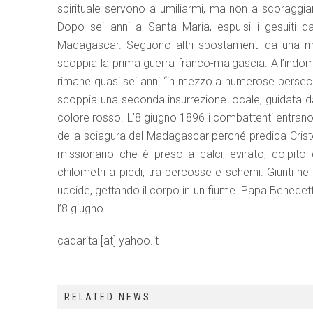
spirituale servono a umiliarmi, ma non a scoraggiarm
Dopo sei anni a Santa Maria, espulsi i gesuiti dai
Madagascar. Seguono altri spostamenti da una mis
scoppia la prima guerra franco-malgascia. All’indoman
rimane quasi sei anni “in mezzo a numerose persecuz
scoppia una seconda insurrezione locale, guidata dai
colore rosso. L’8 giugno 1896 i combattenti entrano ne
della sciagura del Madagascar perché predica Cristo 
missionario che è preso a calci, evirato, colpito
chilometri a piedi, tra percosse e scherni. Giunti nel
uccide, gettando il corpo in un fiume. Papa Benedett
l’8 giugno.
cadarita [at] yahoo.it
RELATED NEWS