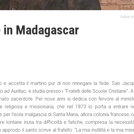
Autore: 
e in Madagascar
to e accetta il martirio pur di non rinnegare la fede. San Jacq
ad Aurillac, e studia presso i “Fratelli delle Scuole Cristiane”. 
inato sacerdote. Per nove anni si dedica con fervore al minist
 religiosa e missionaria, che nel 1873 lo porta a entrare ne
per l’isola malgascia di Santa Maria, allora colonia francese, o
re lontane inizia tra difficoltà e fatiche, compresa la necessit
approdo il santo scrive al fratello: “La mia inutilità e la mia mis