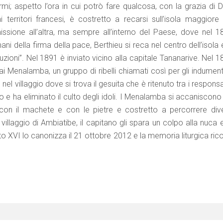
i; aspetto l’ora in cui potrò fare qualcosa, con la grazia di Di
 territori francesi, è costretto a recarsi sull’isola maggiore 
sione all’altra, ma sempre all’interno del Paese, dove nel 1
i della firma della pace, Berthieu si reca nel centro dell’isola 
ioni”. Nel 1891 è inviato vicino alla capitale Tananarive. Nel 1
 Menalamba, un gruppo di ribelli chiamati così per gli indumenti
l villaggio dove si trova il gesuita che è ritenuto tra i responsa
e ha eliminato il culto degli idoli. I Menalamba si accaniscono 
 con il machete e con le pietre e costretto a percorrere dive
 villaggio di Ambiatibe, il capitano gli spara un colpo alla nuca 
o XVI lo canonizza il 21 ottobre 2012 e la memoria liturgica ric