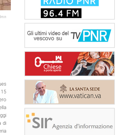
admin
ues
A 15
ero
lla
ggi
à di
eria