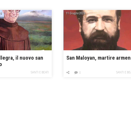
6
11 Giugno 2026
legra, il nuovo san
San Maloyan, martire arme
o
SANTI E BEATI
SANTI E BE
0