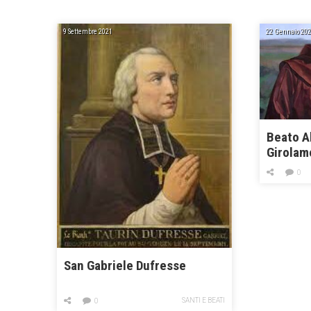
9 Settembre 2021
22 Gennaio 202
Beato Al
Girolam
0
San Gabriele Dufresse
SANTI E BEATI
0