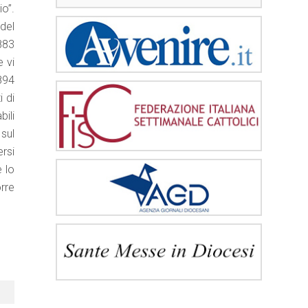
o”.
del
883
e vi
894
 di
bili
sul
rsi
e lo
orre