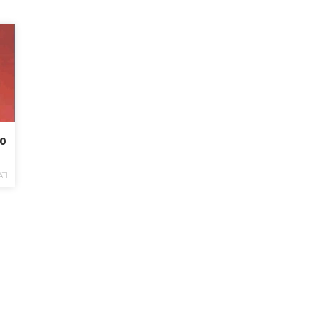
no
ATI