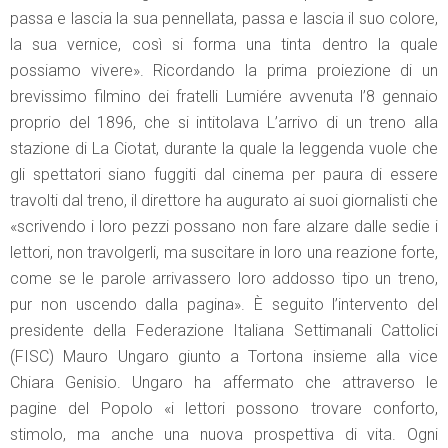
passa e lascia la sua pennellata, passa e lascia il suo colore,
la sua vernice, così si forma una tinta dentro la quale
possiamo vivere». Ricordando la prima proiezione di un
brevissimo filmino dei fratelli Lumiére avvenuta l’8 gennaio
proprio del 1896, che si intitolava L’arrivo di un treno alla
stazione di La Ciotat, durante la quale la leggenda vuole che
gli spettatori siano fuggiti dal cinema per paura di essere
travolti dal treno, il direttore ha augurato ai suoi giornalisti che
«scrivendo i loro pezzi possano non fare alzare dalle sedie i
lettori, non travolgerli, ma suscitare in loro una reazione forte,
come se le parole arrivassero loro addosso tipo un treno,
pur non uscendo dalla pagina». È seguito l’intervento del
presidente della Federazione Italiana Settimanali Cattolici
(FISC) Mauro Ungaro giunto a Tortona insieme alla vice
Chiara Genisio. Ungaro ha affermato che attraverso le
pagine del Popolo «i lettori possono trovare conforto,
stimolo, ma anche una nuova prospettiva di vita. Ogni