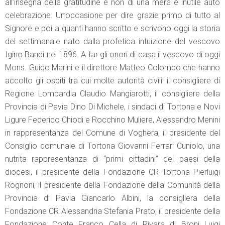
all’insegna della gratitudine e non di una mera e inutile auto
celebrazione. Un’occasione per dire grazie primo di tutto al
Signore e poi a quanti hanno scritto e scrivono oggi la storia
del settimanale nato dalla profetica intuizione del vescovo
Igino Bandi nel 1896. A far gli onori di casa il vescovo di oggi
Mons. Guido Marini e il direttore Matteo Colombo che hanno
accolto gli ospiti tra cui molte autorità civili: il consigliere di
Regione Lombardia Claudio Mangiarotti, il consigliere della
Provincia di Pavia Dino Di Michele, i sindaci di Tortona e Novi
Ligure Federico Chiodi e Rocchino Muliere, Alessandro Menini
in rappresentanza del Comune di Voghera, il presidente del
Consiglio comunale di Tortona Giovanni Ferrari Cuniolo, una
nutrita rappresentanza di “primi cittadini” dei paesi della
diocesi, il presidente della Fondazione CR Tortona Pierluigi
Rognoni, il presidente della Fondazione della Comunità della
Provincia di Pavia Giancarlo Albini, la consigliera della
Fondazione CR Alessandria Stefania Prato, il presidente della
Fondazione Conte Franco Cella di Rivara di Broni Luigi