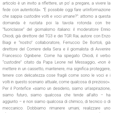
articolo è un invito a riflettere, un po’ a pregare, a vivere la
fede con autenticità». “È possibile oggi fare un’informazione
che sappia custodire volti e voci umane?”: attorno a questa
domanda è ruotata poi la tavola rotonda con tre
“fuoriclasse” del giornalismo italiano: il moderatore Ennio
Chiodi, già direttore del TG3 e dei TGR Rai, autore con Enzo
Biagi e “nostro” collaboratore, Ferruccio De Bortoli, già
direttore del Corriere della Sera e il giornalista di Avvenire
Francesco Ognibene. Come ha spiegato Chiodi, il verbo
“custodire” citato da Papa Leone nel Messaggio, «non è
mettere in un cassetto, mantenere, ma significa proteggere,
tenere con delicatezza cose fragili come sono le voci e i
volti in questo scenario attuale, come qualcosa di prezioso».
Per il Pontefice «siamo un desiderio, siamo un’aspirazione,
siamo futuro, siamo qualcosa che tende all’alto – ha
aggiunto – e non siamo qualcosa di chimico, di tecnico o di
meccanico. Dobbiamo rimanere umani; realizzare uno