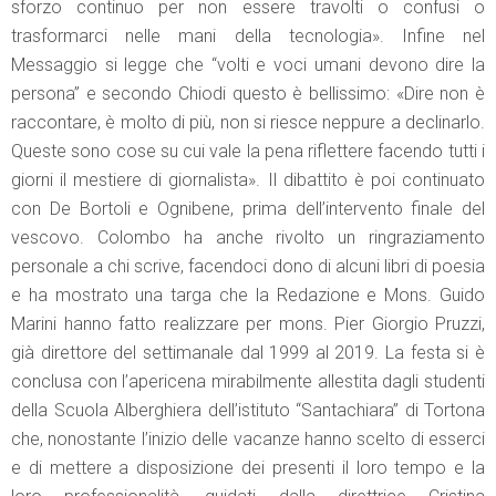
sforzo continuo per non essere travolti o confusi o
trasformarci nelle mani della tecnologia». Infine nel
Messaggio si legge che “volti e voci umani devono dire la
persona” e secondo Chiodi questo è bellissimo: «Dire non è
raccontare, è molto di più, non si riesce neppure a declinarlo.
Queste sono cose su cui vale la pena riflettere facendo tutti i
giorni il mestiere di giornalista». Il dibattito è poi continuato
con De Bortoli e Ognibene, prima dell’intervento finale del
vescovo. Colombo ha anche rivolto un ringraziamento
personale a chi scrive, facendoci dono di alcuni libri di poesia
e ha mostrato una targa che la Redazione e Mons. Guido
Marini hanno fatto realizzare per mons. Pier Giorgio Pruzzi,
già direttore del settimanale dal 1999 al 2019. La festa si è
conclusa con l’apericena mirabilmente allestita dagli studenti
della Scuola Alberghiera dell’istituto “Santachiara” di Tortona
che, nonostante l’inizio delle vacanze hanno scelto di esserci
e di mettere a disposizione dei presenti il loro tempo e la