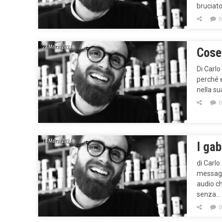
bruciat
0
22 Marzo 2024
Cose
Di Carlo
perché e
nella su
0
14 Marzo 2024
I gab
di Carl
messagg
audio ch
senza…
0