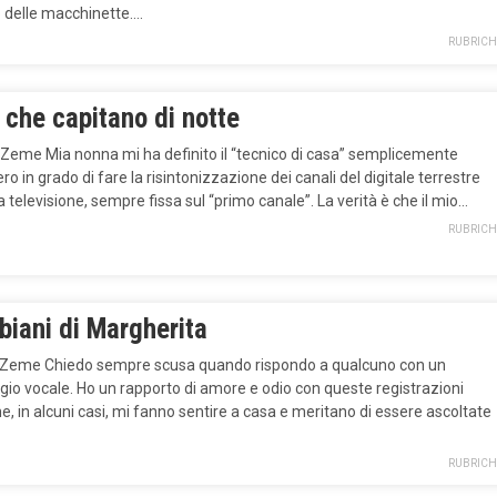
o delle macchinette….
RUBRICH
 che capitano di notte
 Zeme Mia nonna mi ha definito il “tecnico di casa” semplicemente
ro in grado di fare la risintonizzazione dei canali del digitale terrestre
a televisione, sempre fissa sul “primo canale”. La verità è che il mio…
RUBRICH
biani di Margherita
o Zeme Chiedo sempre scusa quando rispondo a qualcuno con un
io vocale. Ho un rapporto di amore e odio con queste registrazioni
e, in alcuni casi, mi fanno sentire a casa e meritano di essere ascoltate
RUBRICH