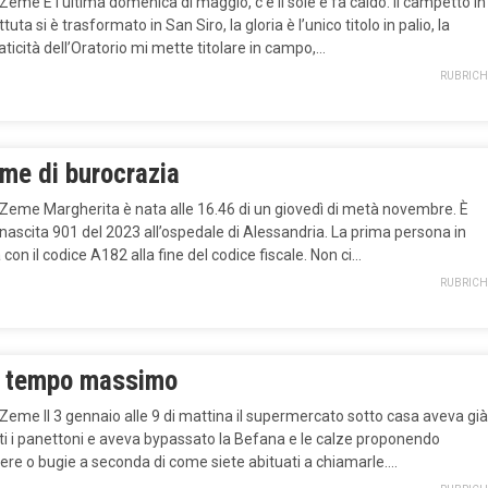
 Zeme È l’ultima domenica di maggio, c’è il sole e fa caldo. Il campetto in
tuta si è trasformato in San Siro, la gloria è l’unico titolo in palio, la
icità dell’Oratorio mi mette titolare in campo,…
RUBRICH
ime di burocrazia
 Zeme Margherita è nata alle 16.46 di un giovedì di metà novembre. È
 nascita 901 del 2023 all’ospedale di Alessandria. La prima persona in
 con il codice A182 alla fine del codice fiscale. Non ci…
RUBRICH
i tempo massimo
 Zeme Il 3 gennaio alle 9 di mattina il supermercato sotto casa aveva già
tti i panettoni e aveva bypassato la Befana e le calze proponendo
ere o bugie a seconda di come siete abituati a chiamarle….