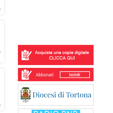
E
E
E