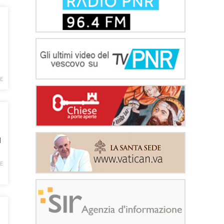
E
l
E