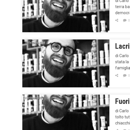
di Carlo
terra bat
democrat
0
16 Febbraio 2024
Lacr
di Carlo
stata la
famiglia
0
8 Febbraio 2024
Fuor
di Carlo
tolto tu
chiacchi