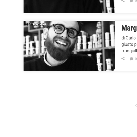
0
1 Febbraio 2024
Marg
di Carlo
giusto p
tranquil
0