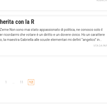
RUBRICH
herita con la R
 Zeme Non sono mai stato appassionato di politica, ne conosco solo il
er ricordarmi che votare è un diritto e un dovere civico. Ho un carattere
lo, la maestra Gabriella alle scuole elementari mi definì “angelico” in…
VITA DA PA
1
…
11
12