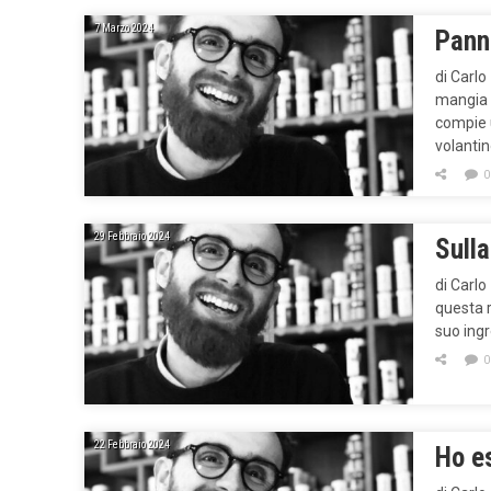
7 Marzo 2024
Panno
di Carlo
mangia 
compie 
volantin
0
29 Febbraio 2024
Sulla
di Carlo
questa r
suo ingr
0
22 Febbraio 2024
Ho es