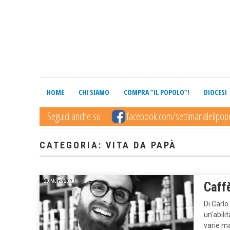
HOME
CHI SIAMO
COMPRA “IL POPOLO”!
DIOCESI
Seguici anche su
facebook.com/settimanaleilpop
CATEGORIA: VITA DA PAPÀ
29 Marzo 2024
Caffè
Di Carl
un’abili
varie ma