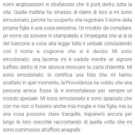
nomi anglosassoni in strafalcioni che ti porti dietro tutta la
vita. Quella mattina ho smesso di ridere di loro e mi sono
emozionato, perché ho scoperto che registrare il nome della
propria figlia è una cosa serissima. Un modulo da compilare,
un nome da scrivere in stampatello e l’impiegata che al di là
del bancone a voce alta legge tutto il verbale concludendo
con il nome e cognome che si è deciso. Mi sono
emozionato: una lacrima mi è caduta mentre un signore
baffuto dietro di me doveva rinnovare la carta d’identità. Mi
sono emozionato: lo certifica una foto che mi hanno
scattato in quel momento, la Provvidenza ha voluto che una
persona amica fosse là e immortalasse per sempre un
ricordo speciale. Mi sono emozionato e sono spiaciuto che
con me non ci fossero anche mia moglie e mia figlia, ma su
una cosa possono stare tranquille, trapanerò ancora per
lungo le loro orecchie raccontando di quella volta che mi
sono commosso all’ufficio anagrafe.