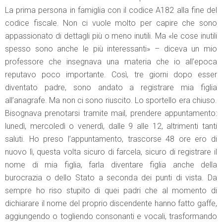
La prima persona in famiglia con il codice A182 alla fine del
codice fiscale. Non ci vuole molto per capire che sono
appassionato di dettagli più o meno inutili. Ma «le cose inutili
spesso sono anche le più interessanti» – diceva un mio
professore che insegnava una materia che io all’epoca
reputavo poco importante. Così, tre giorni dopo esser
diventato padre, sono andato a registrare mia figlia
all’anagrafe. Ma non ci sono riuscito. Lo sportello era chiuso.
Bisognava prenotarsi tramite mail, prendere appuntamento:
lunedì, mercoledì o venerdì, dalle 9 alle 12, altrimenti tanti
saluti. Ho preso l’appuntamento, trascorse 48 ore ero di
nuovo lì, questa volta sicuro di farcela, sicuro di registrare il
nome di mia figlia, farla diventare figlia anche della
burocrazia o dello Stato a seconda dei punti di vista. Da
sempre ho riso stupito di quei padri che al momento di
dichiarare il nome del proprio discendente hanno fatto gaffe,
aggiungendo o togliendo consonanti e vocali, trasformando