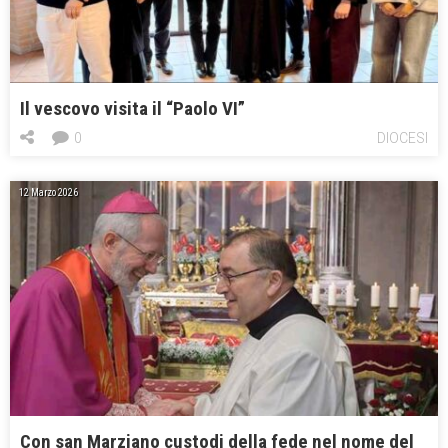
Il vescovo visita il “Paolo VI”
0
DIOCESI
12 Marzo 2026
Con san Marziano custodi della fede nel nome del