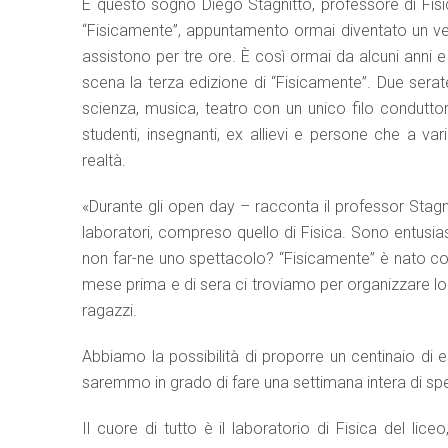
E questo sogno Diego Stagnitto, professore di Fisica
“Fisicamente”, appuntamento ormai diventato un vero
assistono per tre ore. È così ormai da alcuni anni 
scena la terza edizione di “Fisicamente”. Due serat
scienza, musica, teatro con un unico filo conduttore:
studenti, insegnanti, ex allievi e persone che a va
realtà.
«Durante gli open day – racconta il professor Stagni
laboratori, compreso quello di Fisica. Sono entusia
non far-ne uno spettacolo? “Fisicamente” è nato così
mese prima e di sera ci troviamo per organizzare lo
ragazzi.
Abbiamo la possibilità di proporre un centinaio di 
saremmo in grado di fare una settimana intera di spe
Il cuore di tutto è il laboratorio di Fisica del lice