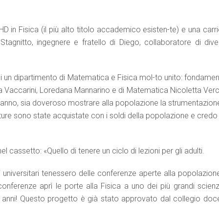
D in Fisica (il più alto titolo accademico esisten-te) e una carr
e Stagnitto, ingegnere e fratello di Diego, collaboratore di div
di un dipartimento di Matematica e Fisica mol-to unito: fondamen
ela Vaccarini, Loredana Mannarino e di Matematica Nicoletta Verc
l’anno, sia doveroso mostrare alla popolazione la strumentazione
ture sono state acquistate con i soldi della popolazione e credo
cassetto: «Quello di tenere un ciclo di lezioni per gli adulti.
i universitari tenessero delle conferenze aperte alla popolazion
onferenze aprì le porte alla Fisica a uno dei più grandi scienzi
4 anni! Questo progetto è già stato approvato dal collegio doce