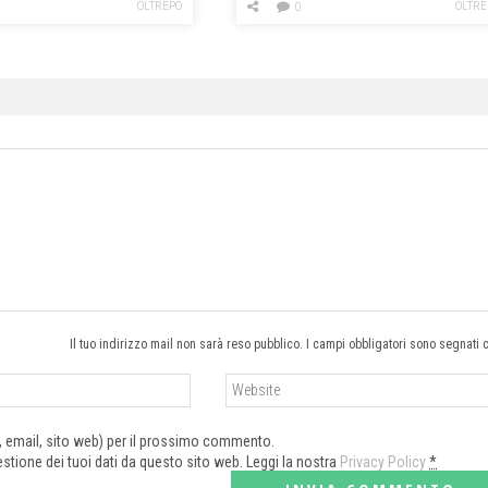
OLTREPÒ
OLTRE
0
Il tuo indirizzo mail non sarà reso pubblico. I campi obbligatori sono segnati 
e, email, sito web) per il prossimo commento.
tione dei tuoi dati da questo sito web. Leggi la nostra
Privacy Policy
*