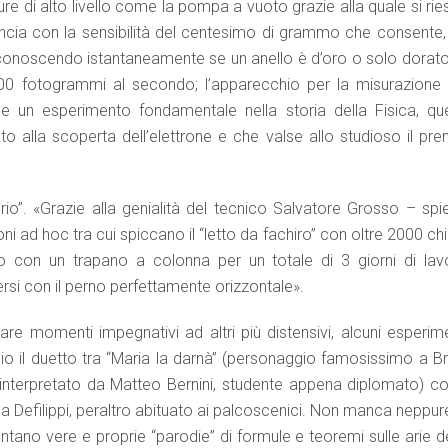
ure di alto livello come la pompa a vuoto grazie alla quale si ri
lancia con la sensibilità del centesimo di grammo che consente,
riconoscendo istantaneamente se un anello è d’oro o solo dorato;
800 fotogrammi al secondo; l’apparecchio per la misurazione 
e un esperimento fondamentale nella storia della Fisica, que
 alla scoperta dell’elettrone e che valse allo studioso il pre
rio”. «Grazie alla genialità del tecnico Salvatore Grosso – spi
i ad hoc tra cui spiccano il “letto da fachiro” con oltre 2000 ch
oro con un trapano a colonna per un totale di 3 giorni di lav
ersi con il perno perfettamente orizzontale».
nare momenti impegnativi ad altri più distensivi, alcuni esperim
io il duetto tra “Maria la darnà” (personaggio famosissimo a Br
interpretato da Matteo Bernini, studente appena diplomato) con
a Defilippi, peraltro abituato ai palcoscenici. Non manca neppur
ano vere e proprie “parodie” di formule e teoremi sulle arie de