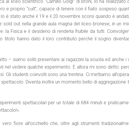
 al liceo scientifico “Camillo Golgi” di Broni, lo ha realizzato
 e proprio “cult”, capace di tenere con il fiato sospeso quanti
e lo è stato anche il 19 e il 20 novembre scorsi quando è andata
e sold out nella grande aula magna del liceo bronese, in un mix
 la Fisica e il desiderio di renderla fruibile da tutti. Coinvolg
rio titolo hanno dato il loro contributo perché il sogno diventa
tto – siamo soliti presentare ai ragazzini la scuola ed anche i 
sti nel vedere qualche esperimento. E allora mi sono detto: per
. Gli studenti coinvolti sono una trentina. Ci mettiamo all’oper
 spettacolo. Diventa inoltre un momento bello di aggregazione tr
esperimenti spettacolari per un totale di 684 minuti e praticame
ttacolo!».
o, vero fiore all’occhiello che, oltre agli strumenti tradizionalm