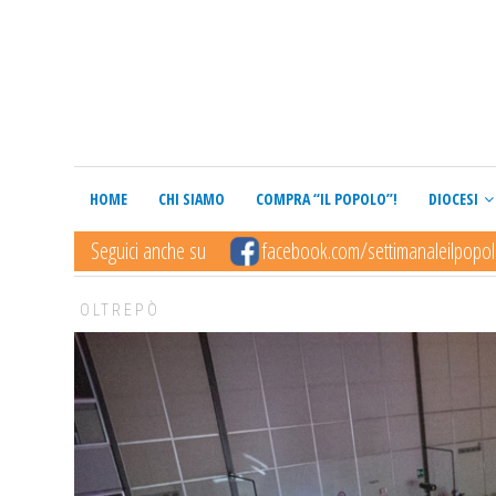
HOME
CHI SIAMO
COMPRA “IL POPOLO”!
DIOCESI
Seguici anche su
facebook.com/settimanaleilpopo
OLTREPÒ