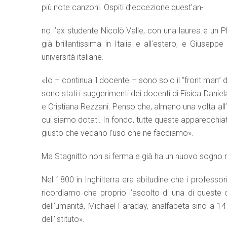
più note canzoni. Ospiti d’eccezione quest’an-
no l’ex studente Nicolò Valle, con una laurea e un PH
già brillantissima in Italia e all’estero, e Giusepp
università italiane.
«Io – continua il docente – sono solo il “front man” 
sono stati i suggerimenti dei docenti di Fisica Dani
e Cristiana Rezzani. Penso che, almeno una volta al
cui siamo dotati. In fondo, tutte queste apparecchia
giusto che vedano l’uso che ne facciamo».
Ma Stagnitto non si ferma e già ha un nuovo sogno nel 
Nel 1800 in Inghilterra era abitudine che i professor
ricordiamo che proprio l’ascolto di una di queste c
dell’umanità, Michael Faraday, analfabeta sino a 1
dell’istituto».