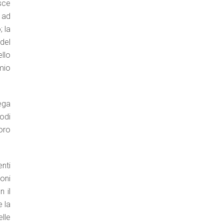
esce
 ad
 la
del
llo
mio
ega
iodi
oro
enti
oni
 il
e la
lle