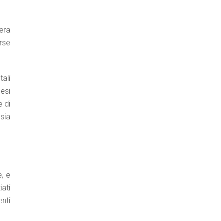
iera
erse
tali
esi
 di
 sia
e, e
ati
nti