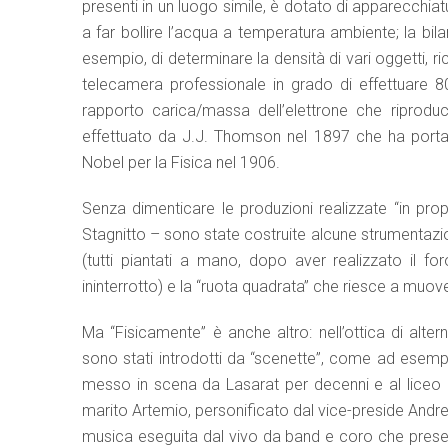
presenti in un luogo simile, è dotato di apparecchiat
a far bollire l’acqua a temperatura ambiente; la bi
esempio, di determinare la densità di vari oggetti, 
telecamera professionale in grado di effettuare 
rapporto carica/massa dell’elettrone che riproduc
effettuato da J.J. Thomson nel 1897 che ha portato
Nobel per la Fisica nel 1906.
Senza dimenticare le produzioni realizzate “in prop
Stagnitto – sono state costruite alcune strumentazion
(tutti piantati a mano, dopo aver realizzato il f
ininterrotto) e la “ruota quadrata” che riesce a muov
Ma “Fisicamente” è anche altro: nell’ottica di alter
sono stati introdotti da “scenette”, come ad esemp
messo in scena da Lasarat per decenni e al liceo 
marito Artemio, personificato dal vice-preside Andre
musica eseguita dal vivo da band e coro che present