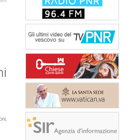
admin
o
ni
ni,