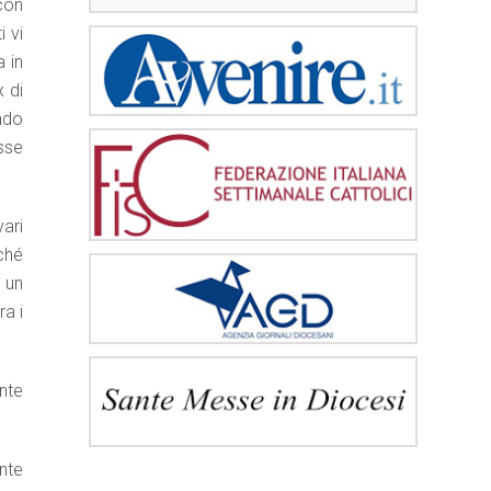
 con
 vi
 in
 di
endo
sse
vari
ché
a un
a i
nte
ente