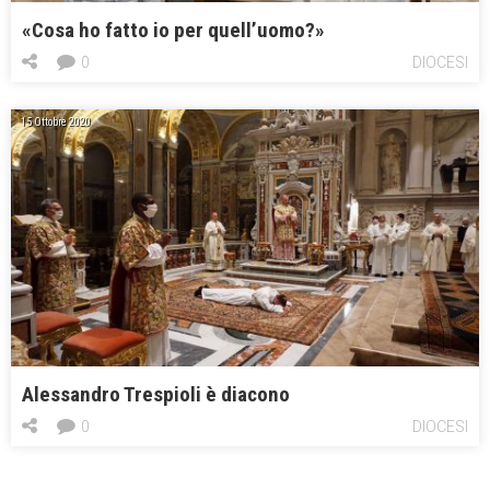
«Cosa ho fatto io per quell’uomo?»
0
DIOCESI
15 Ottobre 2020
Alessandro Trespioli è diacono
0
DIOCESI