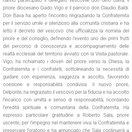
hanno partecipato il delegato vescovile don Gino Bava, il
priore diocesano Guido Vigo e il parroco don Claudio Baldi.
Don Bava ha aperto l’incontro ringraziando la Confraternita
per il servizio umile e silenzioso alla comunità cristiana e ha
letto il decreto del vescovo che ufficializza la nomina del
priore e del consiglio, definendo l’evento uno dei primi frutti
del percorso di conoscenza e accompagnamento delle
realtà ecclesiali del territorio avviato con la Visita pastorale.
Vigo, ha richiamato i doveri del priore verso la Chiesa, la
Confraternita e i confratelli, sottolineando la necessità di
guidare con esperienza, saggezza e ascolto, favorendo
coesione e responsabilità condivisa. Il nuovo priore,
Delponte, ha ringraziato il vescovo per la fiducia e ha accolto
l’incarico con umiltà e senso di responsabilità, ricordando
l’eredità spirituale e comunitaria della Confraternita. Ha
espresso particolare gratitudine a Roberto Sala, priore
uscente, per l’impegno nel mantenere viva la Confraternita e
preservare l’oratorio e ha annunciato che Sala continuerà a