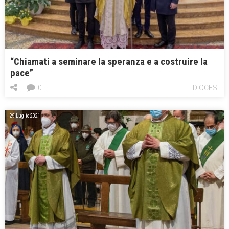
“Chiamati a seminare la speranza e a costruire la
pace”
0
DIOCESI
29 Luglio 2021