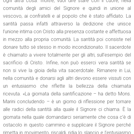
ogni altra cosa. Inoltre, vuol dire stare con il cuore, nella
comunità degli amici del Signore e quindi in unione al
vescovo, ai confratelli e al popolo che è stato affidato. La
santità passa infatti attraverso la dedizione che unisce
l’unione intima con Cristo alla presenza costante e affettuosa
in mezzo alla propria comunità. La santità poi consiste nel
donare tutto sè stesso in modo incondizionato. Il sacerdote
è chiamato a vivere totalmente per gli altri, sull’esempio del
sacrificio di Cristo. Infine, non può esserci vera santità se
non si vive la gioia della vita sacerdotale. Rimanere in Lui,
nella comunità e donarsi agli altri devono essere vissuti con
un entusiasmo che riflette la bellezza della chiamata
ricevuta. «La giornata della santificazione – ha detto Mons.
Marini concludendo – è un giorno di riflessione per tornare
alle radici della santità alla quale il Signore ci chiama. È la
giornata nella quale domandarci seriamente che cosa c’è di
ostacolo in questo cammino e supplicare il Signore perché
rimetta in movimento, riscaldi, ridia lo slancio e l’entusiasmo