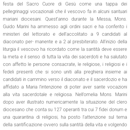
festa del Sacro Cuore di Gesù come una tappa dei
pellegrinaggi vocazionali che il vescovo fa in alcuni santuari
mariani diocesani. Quest’anno durante la Messa, Mons.
Guido Marini ha ammesso agli ordini sacri e ha conferito i
ministeri del lettorato e dell’accolitato a 9 candidati al
diaconato per- manente e a 2 al presbiterato. All’inizio della
liturgia il vescovo ha ricordato come la santità deve essere
la meta e il senso di tutta la vita dei sacerdoti e ha salutato
con affetto le persone consacrate, le religiose, i religiosi e i
fedeli presenti che si sono uniti alla preghiera insieme ai
candidati in cammino verso il diaconato e il sacerdozio e ha
affidato a Maria l’intenzione di poter aver sante vocazioni
alla vita sacerdotale e religiosa. Nell’omelia Mons. Marini
dopo aver illustrato numericamente la situazione del clero
diocesano che conta su 127 operanti tra cui 7 fidei donum e
una quarantina di religiosi, ha posto l’attenzione sul tema
della santificazione ovvero sulla santità della vita e volgendo