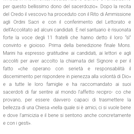
per questo bellissimo dono del sacerdozio». Dopo la recita
del Credo il vescovo ha proceduto con il Rito di Ammissione
agli Ordini Sacri e con il conferimento del Lettorato e
dell’Accolitato ad alcuni candidati. E nel santuario è risuonata
forte la voce degli 11 fratelli che hanno detto il loro “sì”
convinto e gioioso. Prima della benedizione finale Mons.
Marini ha espresso gratitudine ai candidati, ai lettori e agli
accoliti per aver accolto la chiamata del Signore e per il
fatto «che operano con serietà e responsabilità il
discernimento per rispondere in pienezza alla volontà di Dio»
e a tutte le loro famiglie e ha raccomandato ai suoi
sacerdoti di far sentire al mondo l’affetto recipro- co che
provano, per essere davvero capaci di trasmettere la
bellezza di una Chiesa «nella quale si è amici, ci si vuole bene
e dove l’amicizia e il bene si sentono anche concretamente
e con i gesti».