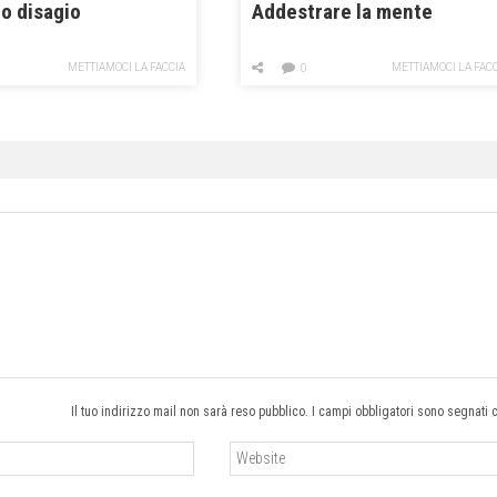
o disagio
Addestrare la mente
METTIAMOCI LA FACCIA
METTIAMOCI LA FAC
0
Il tuo indirizzo mail non sarà reso pubblico. I campi obbligatori sono segnati 