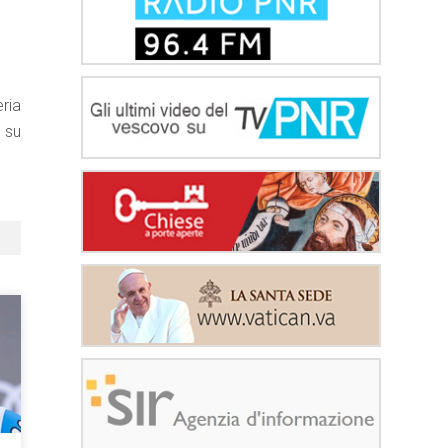
eria
 su