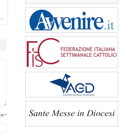
CIA
con *