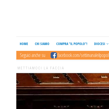
HOME
CHI SIAMO
COMPRA “IL POPOLO”!
DIOCESI
Seguici anche su
facebook.com/settimanaleilpopo
METTIAMOCI LA FACCIA