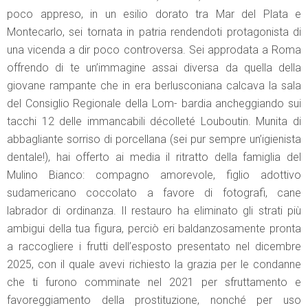
poco appreso, in un esilio dorato tra Mar del Plata e
Montecarlo, sei tornata in patria rendendoti protagonista di
una vicenda a dir poco controversa. Sei approdata a Roma
offrendo di te un’immagine assai diversa da quella della
giovane rampante che in era berlusconiana calcava la sala
del Consiglio Regionale della Lom- bardia ancheggiando sui
tacchi 12 delle immancabili décolleté Louboutin. Munita di
abbagliante sorriso di porcellana (sei pur sempre un’igienista
dentale!), hai offerto ai media il ritratto della famiglia del
Mulino Bianco: compagno amorevole, figlio adottivo
sudamericano coccolato a favore di fotografi, cane
labrador di ordinanza. Il restauro ha eliminato gli strati più
ambigui della tua figura, perciò eri baldanzosamente pronta
a raccogliere i frutti dell’esposto presentato nel dicembre
2025, con il quale avevi richiesto la grazia per le condanne
che ti furono comminate nel 2021 per sfruttamento e
favoreggiamento della prostituzione, nonché per uso