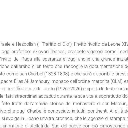
ele e Hezbollah (il “Partito di Dio”), l’invito rivolto da Leone XI
 oggi profetico: «Giovani libanesi, crescete vigorosi come i ced
l’invito del Papa alla speranza è oggi anche una grande iniziat
duzione dall’arabo di un testo che raccoglie la documentazione d
noto come san Charbel (1828-1898) e che sarà disponibile presso
 di padre Elias Al-Jamhoury, monaco dell’ordine maronita (OLM) e
 di beatificazione del santo (1926 -2026) e riporta le testimoni
i fatti straordinari accaduti durante la sua vita e soprattutto d
 foto tratte dall’archivio storico del monastero di san Maroun,
o che oggi Charbel è conosciuto in tutti i continenti. Al di là d
, si svolge in Libano un’altra cronaca, che le agenzie di stampa
i un milione di sfollati dal Sud del paese con ciò dimostrando 