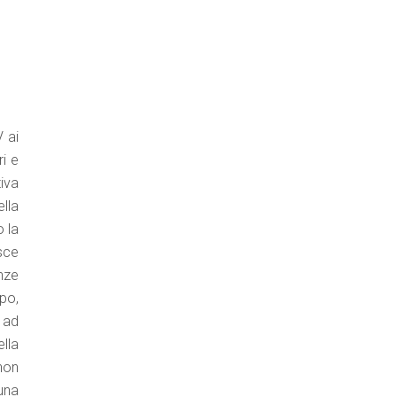
V ai
ri e
iva
ella
 la
sce
anze
opo,
 ad
ella
 non
una