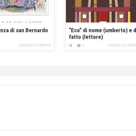
enza di san Bernardo
“Eco” di nome (umberto) e d
fatto (lettore)
ANDIAMO IN LIBRERIA
ANDIAMO IN LIBRE
0