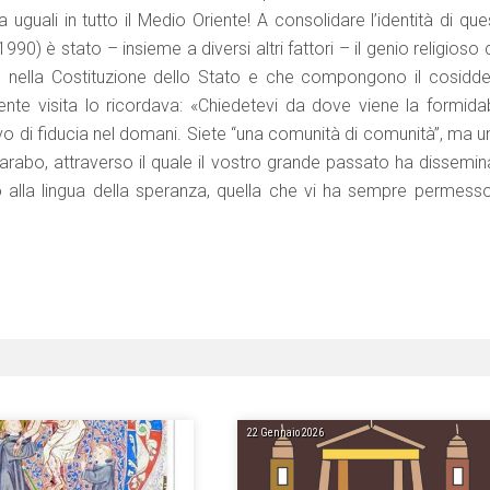
uguali in tutto il Medio Oriente! A consolidare l’identità di qu
990) è stato – insieme a diversi altri fattori – il genio religioso
e nella Costituzione dello Stato e che compongono il cosidde
te visita lo ricordava: «Chiedetevi da dove viene la formidab
vo di fiducia nel domani. Siete “una comunità di comunità”, ma u
’arabo, attraverso il quale il vostro grande passato ha dissemin
tto alla lingua della speranza, quella che vi ha sempre permesso
22 Gennaio 2026