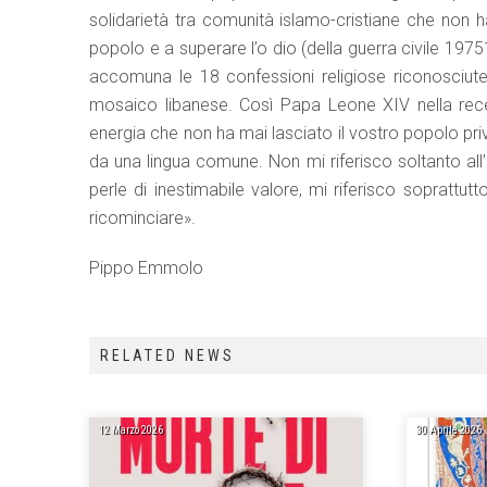
solidarietà tra comunità islamo-cristiane che non ha 
popolo e a superare l’o dio (della guerra civile 19751
accomuna le 18 confessioni religiose riconosciut
mosaico libanese. Così Papa Leone XIV nella recen
energia che non ha mai lasciato il vostro popolo pri
da una lingua comune. Non mi riferisco soltanto all
perle di inestimabile valore, mi riferisco soprattu
ricominciare».
Pippo Emmolo
RELATED NEWS
12 Marzo 2026
30 Aprile 2026