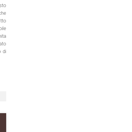
esto
 che
tto
ile
nita
ato
 di