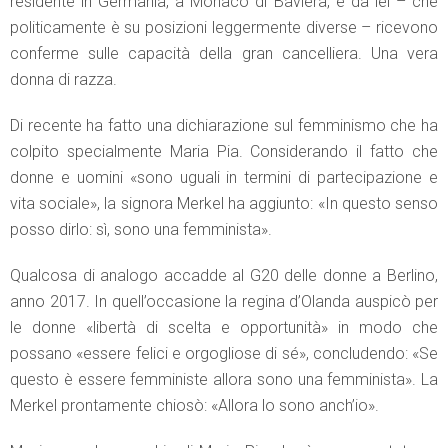
residente in Germania, a Monaco di Baviera, e da lei – che
politicamente è su posizioni leggermente diverse – ricevono
conferme sulle capacità della gran cancelliera. Una vera
donna di razza.
Di recente ha fatto una dichiarazione sul femminismo che ha
colpito specialmente Maria Pia. Considerando il fatto che
donne e uomini «sono uguali in termini di partecipazione e
vita sociale», la signora Merkel ha aggiunto: «In questo senso
posso dirlo: sì, sono una femminista».
Qualcosa di analogo accadde al G20 delle donne a Berlino,
anno 2017. In quell’occasione la regina d’Olanda auspicò per
le donne «libertà di scelta e opportunità» in modo che
possano «essere felici e orgogliose di sé», concludendo: «Se
questo è essere femministe allora sono una femminista». La
Merkel prontamente chiosò: «Allora lo sono anch’io».