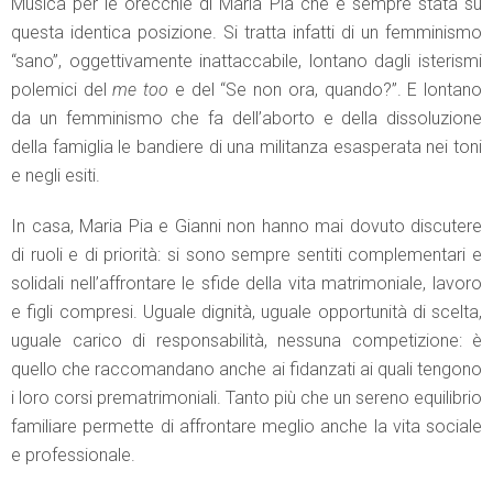
Musica per le orecchie di Maria Pia che è sempre stata su
questa identica posizione. Si tratta infatti di un femminismo
“sano”, oggettivamente inattaccabile, lontano dagli isterismi
polemici del
me too
e del “Se non ora, quando?”. E lontano
da un femminismo che fa dell’aborto e della dissoluzione
della famiglia le bandiere di una militanza esasperata nei toni
e negli esiti.
In casa, Maria Pia e Gianni non hanno mai dovuto discutere
di ruoli e di priorità: si sono sempre sentiti complementari e
solidali nell’affrontare le sfide della vita matrimoniale, lavoro
e figli compresi. Uguale dignità, uguale opportunità di scelta,
uguale carico di responsabilità, nessuna competizione: è
quello che raccomandano anche ai fidanzati ai quali tengono
i loro corsi prematrimoniali. Tanto più che un sereno equilibrio
familiare permette di affrontare meglio anche la vita sociale
e professionale.