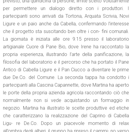
previsto, una quindicina di persone, limite scelto volutamente
per permettere un dialogo diretto con i produttori. I
partecipanti sono arrivati da Tortona, Arquata Scrivia, Novi
Ligure e un paio anche da Cabella, confermando l’interesse
che il progetto sta suscitando ben oltre i con- fini comunali.
La giornata è iniziata alle ore 9.15 presso il laboratorio
artigianale Cuore di Pane Bio, dove Irene ha raccontato la
propria esperienza, illustrando l’arte della panificazione, la
filosofia del laboratorio e il percorso che ha portato il Pane
Antico di Cabella Ligure e il Pan Ciucco a diventare le prime
due De.Co. del Comune. La seconda tappa ha condotto i
partecipanti alla Cascina Capannette, dove Martina ha aperto
le porte della propria azienda agricola raccontando ciò che
normalmente non si vede acquistando un formaggio in
negozio. Martina ha illustrato le scelte produttive ed etiche
che caratterizzano la realizzazione del Caprino di Cabella
Ligu- re De.Co. Dopo un piacevole momento di relax
all’ombra degli alberi, il gruppo ha ripreso il cammi- no verso