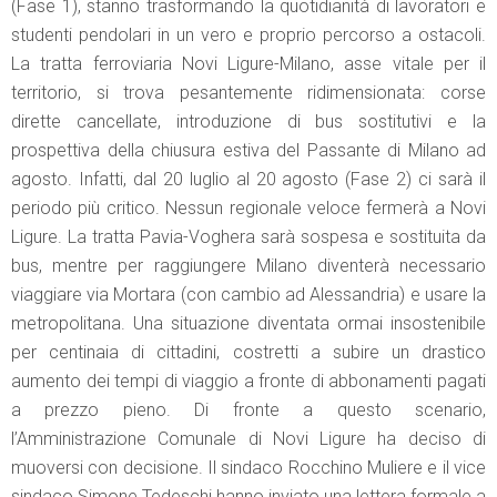
(Fase 1), stanno trasformando la quotidianità di lavoratori e
studenti pendolari in un vero e proprio percorso a ostacoli.
La tratta ferroviaria Novi Ligure-Milano, asse vitale per il
territorio, si trova pesantemente ridimensionata: corse
dirette cancellate, introduzione di bus sostitutivi e la
prospettiva della chiusura estiva del Passante di Milano ad
agosto. Infatti, dal 20 luglio al 20 agosto (Fase 2) ci sarà il
periodo più critico. Nessun regionale veloce fermerà a Novi
Ligure. La tratta Pavia-Voghera sarà sospesa e sostituita da
bus, mentre per raggiungere Milano diventerà necessario
viaggiare via Mortara (con cambio ad Alessandria) e usare la
metropolitana. Una situazione diventata ormai insostenibile
per centinaia di cittadini, costretti a subire un drastico
aumento dei tempi di viaggio a fronte di abbonamenti pagati
a prezzo pieno. Di fronte a questo scenario,
l’Amministrazione Comunale di Novi Ligure ha deciso di
muoversi con decisione. Il sindaco Rocchino Muliere e il vice
sindaco Simone Tedeschi hanno inviato una lettera formale a