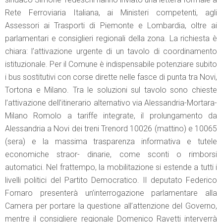
Rete Ferroviaria Italiana, ai Ministeri competenti, agli
Assessori ai Trasporti di Piemonte e Lombardia, oltre ai
parlamentari e consiglieri regionali della zona. La richiesta è
chiara: l’attivazione urgente di un tavolo di coordinamento
istituzionale. Per il Comune è indispensabile potenziare subito
i bus sostitutivi con corse dirette nelle fasce di punta tra Novi,
Tortona e Milano. Tra le soluzioni sul tavolo sono chieste
l’attivazione dell’itinerario alternativo via Alessandria-Mortara-
Milano Romolo a tariffe integrate, il prolungamento da
Alessandria a Novi dei treni Trenord 10026 (mattino) e 10065
(sera) e la massima trasparenza informativa e tutele
economiche straor- dinarie, come sconti o rimborsi
automatici. Nel frattempo, la mobilitazione si estende a tutti i
livelli politici del Partito Democratico. Il deputato Federico
Fornaro presenterà un’interrogazione parlamentare alla
Camera per portare la questione all’attenzione del Governo,
mentre il consigliere regionale Domenico Ravetti interverrà