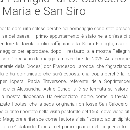
 Maria e San Siro
er la comunità salese perché nel pomeriggio sono stati present
e- se del paese. Il primo appuntamento è stato nella chiesa di 
ndore la tavola a olio raffigurante la Sacra Famiglia, uscita 
maggior per approdare, dopo il restauro, alla mostra Pellegrini
Museo Diocesano da maggio a novembre del 2025. Ad accoglier
io generale della Diocesi, don Francesco Larocca, che ringraziando
tavola e ha comunicato che sarà esposta una copia perché la fo
er l’opera. Paola Traversone, referente della Soprintende
incie di Alessandria, Asti e Cuneo, si è soffermata sul valore 
ella mostra diocesana. Ha evidenziato, inoltre, come la tavola, 
nzato l’ipotesi che la sede originaria non fosse San Calocero
e quanto riportato nella visita pastorale del 1565 dove viene ci
Maggiore e riferisce come l’autore si sia “ispirato ad un dipint
atore” datando l’opera nel primo quarto del Cinquecento. 