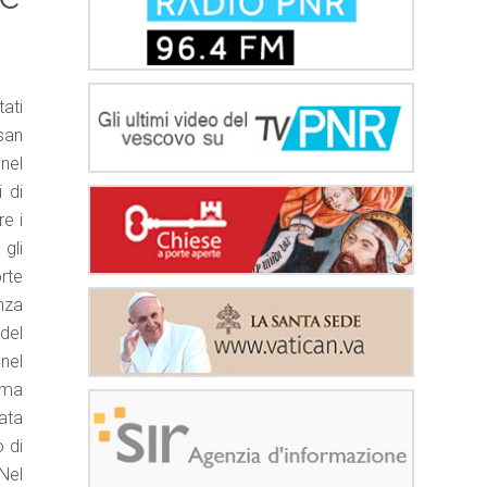
ati
san
nel
 di
e i
 gli
rte
nza
del
nel
 ma
tata
o di
Nel