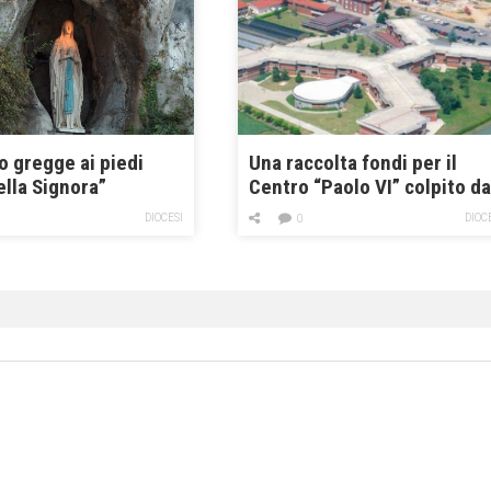
lo gregge ai piedi
Una raccolta fondi per il
ella Signora”
Centro “Paolo VI” colpito da
nubifragio
DIOCESI
DIOC
0