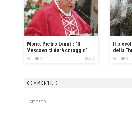
Mons. Pietro Lanati: “Il
Il picco
Vescovo ci darà coraggio”
della “b
DIOCESI
0
0
COMMENTI: 0