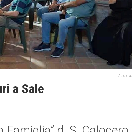
Autore: 
ri a Sale
a Famiglia” di S. Calocero