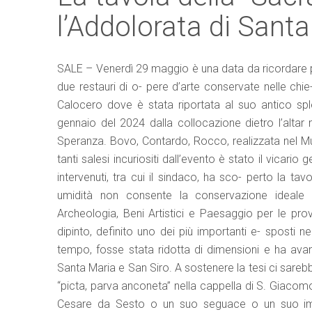
l’Addolorata di Santa
SALE – Venerdì 29 maggio è una data da ricordare p
due restauri di o- pere d’arte conservate nelle chi
Calocero dove è stata riportata al suo antico sple
gennaio del 2024 dalla collocazione dietro l’altar 
Speranza. Bovo, Contardo, Rocco, realizzata nel 
tanti salesi incuriositi dall’evento è stato il vicar
intervenuti, tra cui il sindaco, ha sco- perto la 
umidità non consente la conservazione ideale p
Archeologia, Beni Artistici e Paesaggio per le prov
dipinto, definito uno dei più importanti e- sposti n
tempo, fosse stata ridotta di dimensioni e ha ava
Santa Maria e San Siro. A sostenere la tesi ci sarebb
“picta, parva anconeta” nella cappella di S. Giacomo 
Cesare da Sesto o un suo seguace o un suo imit