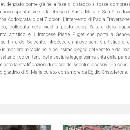
a evidenziato come già nella fase di distacco si fosse compresa
i si sono spostati verso la chiesa di Santa Maria e San Siro dov
na Addolorata o dei 7 dolori. L’intervento di Paola Traversone
co, collocata nella nicchia posta sopra l’altare della cappe
mento artistico è il francese Pierre Puget che porta a Genova
l finire del Seicento, introduce un nuovo sentire artistico di cu
n maniera mirabile nelle bellissime pieghe del vestito e del ma
saltano i colori tenui delle vesti, la leggerissima tinta della paret
nato la stratificazioni di colore dei secoli successivi. Ha conc
do giardino di S. Maria curato con amore da Egidio Cristoferone.
23 Ottobre 2019