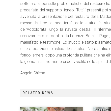
soffermarsi poi sulle problematiche del restauro h
precariatà del supporto ligneo. Tutti i presenti po
avvenuta la presentazione del restauro della Madon
messo in luce le peculiarità della statua in stuc
dell’Addolorata lungo la navata destra. Il riferi
rinnovamento introdotto da Lorenzo Bernini. Puget, su
manufatto è testimone. Lo stucco è stato plasmato i
e nella posizione plastica della statua. Nella statua ri
fondo, emersi dopo una profonda pulitura che ha elimi
la giornata un momento di convivialità nello splendi
Angelo Chiesa
RELATED NEWS
7 Febbraio 2019
29 Luglio 2021