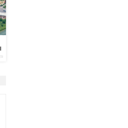
l
ESI