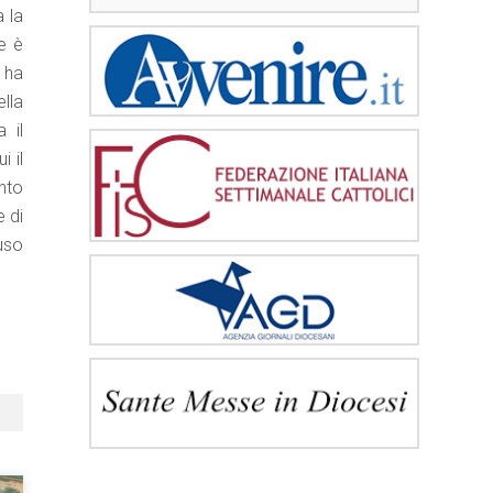
 la
e è
 ha
lla
 il
i il
nto
e di
luso