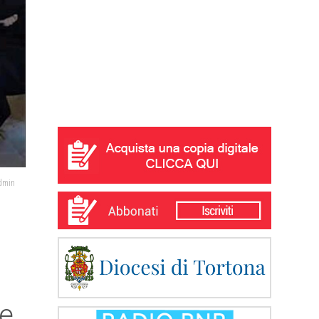
admin
 e