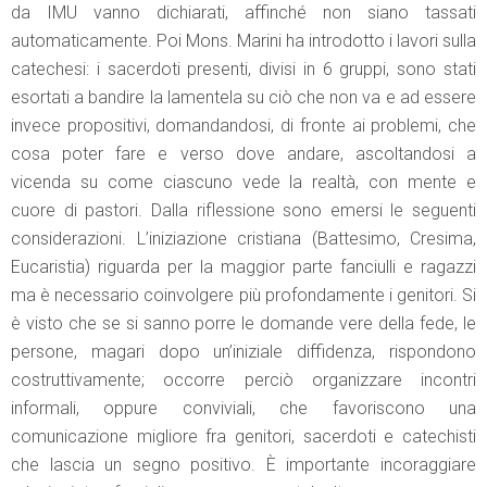
da IMU vanno dichiarati, affinché non siano tassati
automaticamente. Poi Mons. Marini ha introdotto i lavori sulla
catechesi: i sacerdoti presenti, divisi in 6 gruppi, sono stati
esortati a bandire la lamentela su ciò che non va e ad essere
invece propositivi, domandandosi, di fronte ai problemi, che
cosa poter fare e verso dove andare, ascoltandosi a
vicenda su come ciascuno vede la realtà, con mente e
cuore di pastori. Dalla riflessione sono emersi le seguenti
considerazioni. L’iniziazione cristiana (Battesimo, Cresima,
Eucaristia) riguarda per la maggior parte fanciulli e ragazzi
ma è necessario coinvolgere più profondamente i genitori. Si
è visto che se si sanno porre le domande vere della fede, le
persone, magari dopo un’iniziale diffidenza, rispondono
costruttivamente; occorre perciò organizzare incontri
informali, oppure conviviali, che favoriscono una
comunicazione migliore fra genitori, sacerdoti e catechisti
che lascia un segno positivo. È importante incoraggiare