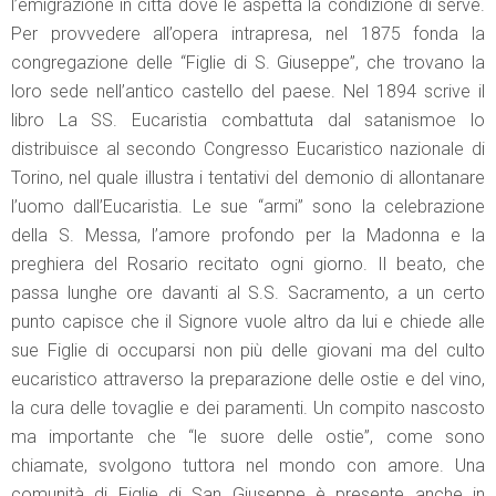
l’emigrazione in città dove le aspetta la condizione di serve.
Per provvedere all’opera intrapresa, nel 1875 fonda la
congregazione delle “Figlie di S. Giuseppe”, che trovano la
loro sede nell’antico castello del paese. Nel 1894 scrive il
libro La SS. Eucaristia combattuta dal satanismoe lo
distribuisce al secondo Congresso Eucaristico nazionale di
Torino, nel quale illustra i tentativi del demonio di allontanare
l’uomo dall’Eucaristia. Le sue “armi” sono la celebrazione
della S. Messa, l’amore profondo per la Madonna e la
preghiera del Rosario recitato ogni giorno. Il beato, che
passa lunghe ore davanti al S.S. Sacramento, a un certo
punto capisce che il Signore vuole altro da lui e chiede alle
sue Figlie di occuparsi non più delle giovani ma del culto
eucaristico attraverso la preparazione delle ostie e del vino,
la cura delle tovaglie e dei paramenti. Un compito nascosto
ma importante che “le suore delle ostie”, come sono
chiamate, svolgono tuttora nel mondo con amore. Una
comunità di Figlie di San Giuseppe è presente anche in