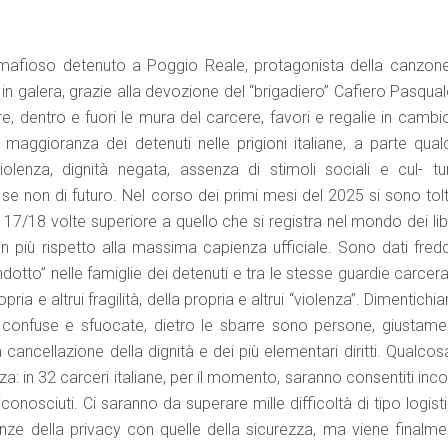
 mafioso detenuto a Poggio Reale, protagonista della canzone
in galera, grazie alla devozione del “brigadiero” Cafiero Pasqua
e, dentro e fuori le mura del carcere, favori e regalie in cambi
 maggioranza dei detenuti nelle prigioni italiane, a parte qual
lenza, dignità negata, assenza di stimoli sociali e cul- tura
 non di futuro. Nel corso dei primi mesi del 2025 si sono tolti
 è 17/18 volte superiore a quello che si registra nel mondo dei lib
in più rispetto alla massima capienza ufficiale. Sono dati fredd
otto” nelle famiglie dei detenuti e tra le stesse guardie carcera
propria e altrui fragilità, della propria e altrui “violenza”. Dimentich
 confuse e sfuocate, dietro le sbarre sono persone, giustame
 cancellazione della dignità e dei più elementari diritti. Qualcos
za: in 32 carceri italiane, per il momento, saranno consentiti inco
riconosciuti. Ci saranno da superare mille difficoltà di tipo logist
genze della privacy con quelle della sicurezza, ma viene finalme