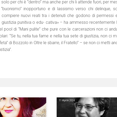
solo per chi è “dentro” ma anche per chi li attende fuori, per me
 di “buonismo” inopportuno e di lassismo verso chi delinque, s
l compiere nuovi reati tra i detenuti che godono di permessi e
lla giustizia punitiva o edu- cativa» – ha ammesso recentemente 
 pool di “Mani pulite” che pure con le carcerazioni non ci and
: “Se tu, nella tua fame e nella tua sete di giustizia, non ci m
a” di Bozzolo in Oltre le sbarre, il Fratello” – se non ci metti a
stizia”.
1
11 Aprile 2024