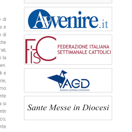
 di
le e
o di
che
li,
 la
eri.
i e
rie,
iamo
nte
a si
ntri
ico,
nte