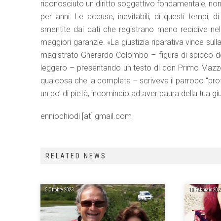
riconosciuto un diritto soggettivo fondamentale, non 
per anni. Le accuse, inevitabili, di questi tempi,
smentite dai dati che registrano meno recidive ne
maggiori garanzie. «La giustizia riparativa vince su
magistrato Gherardo Colombo – figura di spicco del
leggero – presentando un testo di don Primo Mazzolari
qualcosa che la completa – scriveva il parroco “profet
un po’ di pietà, incomincio ad aver paura della tua giu
enniochiodi [at] gmail.com
RELATED NEWS
5 Ottobre 2023
18 Febbraio 202