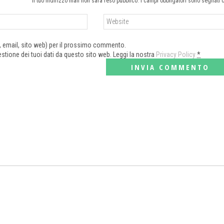
Il tuo indirizzo mail non sarà reso pubblico. I campi obbligatori sono segnati 
e, email, sito web) per il prossimo commento.
tione dei tuoi dati da questo sito web. Leggi la nostra
Privacy Policy
*