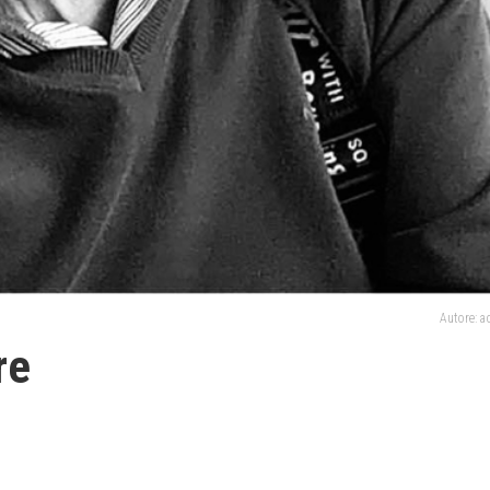
Autore: 
re