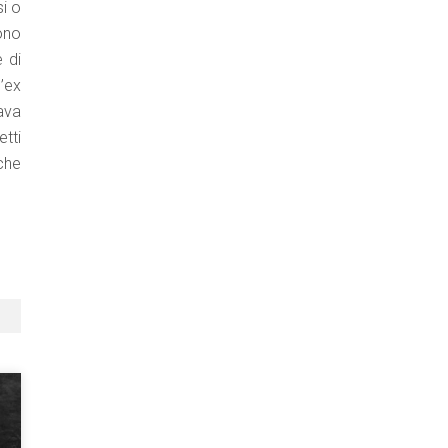
si o
ono
 di
l’ex
ava
etti
nche