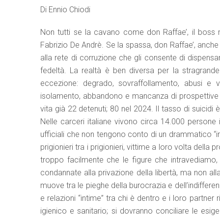
Di Ennio Chiodi
Non tutti se la cavano come don Raffae’, il boss
Fabrizio De Andrè. Se la spassa, don Raffae’, anche 
alla rete di corruzione che gli consente di dispensar
fedeltà. La realtà è ben diversa per la stragrande
eccezione: degrado, sovraffollamento, abusi e vio
isolamento, abbandono e mancanza di prospettive se
vita già 22 detenuti; 80 nel 2024. Il tasso di suicidi
Nelle carceri italiane vivono circa 14.000 persone 
ufficiali che non tengono conto di un drammatico “ind
prigionieri tra i prigionieri, vittime a loro volta della 
troppo facilmente che le figure che intravediamo,
condannate alla privazione della libertà, ma non alla
muove tra le pieghe della burocrazia e dell’indifferen
e relazioni “intime” tra chi è dentro e i loro partner 
igienico e sanitario; si dovranno conciliare le esi