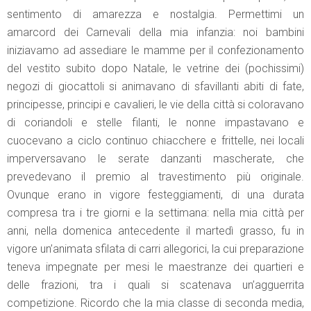
sentimento di amarezza e nostalgia. Permettimi un
amarcord dei Carnevali della mia infanzia: noi bambini
iniziavamo ad assediare le mamme per il confezionamento
del vestito subito dopo Natale, le vetrine dei (pochissimi)
negozi di giocattoli si animavano di sfavillanti abiti di fate,
principesse, principi e cavalieri, le vie della città si coloravano
di coriandoli e stelle filanti, le nonne impastavano e
cuocevano a ciclo continuo chiacchere e frittelle, nei locali
imperversavano le serate danzanti mascherate, che
prevedevano il premio al travestimento più originale.
Ovunque erano in vigore festeggiamenti, di una durata
compresa tra i tre giorni e la settimana: nella mia città per
anni, nella domenica antecedente il martedì grasso, fu in
vigore un’animata sfilata di carri allegorici, la cui preparazione
teneva impegnate per mesi le maestranze dei quartieri e
delle frazioni, tra i quali si scatenava un’agguerrita
competizione. Ricordo che la mia classe di seconda media,