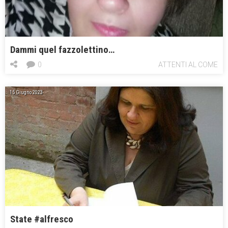
Dammi quel fazzolettino…
0
ATTENTI AL COME
15 Giugno 2023
State #alfresco