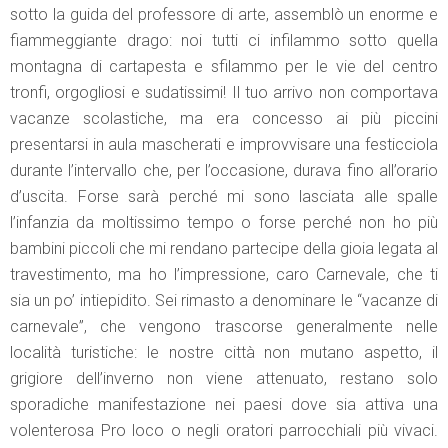
sotto la guida del professore di arte, assemblò un enorme e
fiammeggiante drago: noi tutti ci infilammo sotto quella
montagna di cartapesta e sfilammo per le vie del centro
tronfi, orgogliosi e sudatissimi! Il tuo arrivo non comportava
vacanze scolastiche, ma era concesso ai più piccini
presentarsi in aula mascherati e improvvisare una festicciola
durante l’intervallo che, per l’occasione, durava fino all’orario
d’uscita. Forse sarà perché mi sono lasciata alle spalle
l’infanzia da moltissimo tempo o forse perché non ho più
bambini piccoli che mi rendano partecipe della gioia legata al
travestimento, ma ho l’impressione, caro Carnevale, che ti
sia un po’ intiepidito. Sei rimasto a denominare le “vacanze di
carnevale”, che vengono trascorse generalmente nelle
località turistiche: le nostre città non mutano aspetto, il
grigiore dell’inverno non viene attenuato, restano solo
sporadiche manifestazione nei paesi dove sia attiva una
volenterosa Pro loco o negli oratori parrocchiali più vivaci.