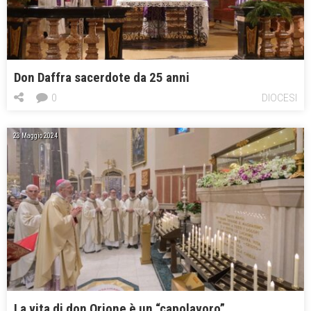
Don Daffra sacerdote da 25 anni
0
DIOCESI
23 Maggio 2024
La vita di don Orione è un “capolavoro”