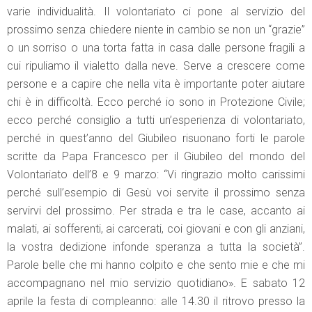
varie individualità. Il volontariato ci pone al servizio del
prossimo senza chiedere niente in cambio se non un “grazie”
o un sorriso o una torta fatta in casa dalle persone fragili a
cui ripuliamo il vialetto dalla neve. Serve a crescere come
persone e a capire che nella vita è importante poter aiutare
chi è in difficoltà. Ecco perché io sono in Protezione Civile;
ecco perché consiglio a tutti un’esperienza di volontariato,
perché in quest’anno del Giubileo risuonano forti le parole
scritte da Papa Francesco per il Giubileo del mondo del
Volontariato dell’8 e 9 marzo: “Vi ringrazio molto carissimi
perché sull’esempio di Gesù voi servite il prossimo senza
servirvi del prossimo. Per strada e tra le case, accanto ai
malati, ai sofferenti, ai carcerati, coi giovani e con gli anziani,
la vostra dedizione infonde speranza a tutta la società”.
Parole belle che mi hanno colpito e che sento mie e che mi
accompagnano nel mio servizio quotidiano». E sabato 12
aprile la festa di compleanno: alle 14.30 il ritrovo presso la