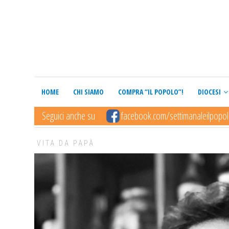
HOME
CHI SIAMO
COMPRA “IL POPOLO”!
DIOCESI
Seguici anche su
facebook.com/settimanaleilpopo
VITA DA PAPÀ