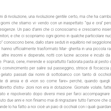
 di rivoluzione, una rivoluzione gentile certo, ma che ha cambi
giorni che stiamo vi- vendo con un inaspettato “qui e ora” per
d esigenze. Un paio d’anni che ci conosciamo e cresciamo insie
itori, e che ci scopriamo ogni giorno in qualche particolare nu
p” conoscono bene, dallo stare seduti in equilibrio nel seggiolone
he hanno ufficialmente trasformato Mar- gherita in una piccola r
altre insonni e disperate, notti con lucine accese e incubi da 
e. Pranzi, cene, merende e soprattutto l’adorata pasta al pesto 
 convincimento per salire sul passeggino, strisce di focaccia 
i gelato passati dai nonni di sottobanco con tanto di occhiol
te di ansia e di «non so come fare» perché, quando quegli
libretto d’istru- zioni non era in dotazione. Giornate volate, fatt
to e rispolverato dopo diversi mesi per farci accompagnare 
uto due anni e non finiamo mai di ringraziare tutto l’amore che 
nde lo ha fatto a noi cioè un paio di occhiali con i quali guardar