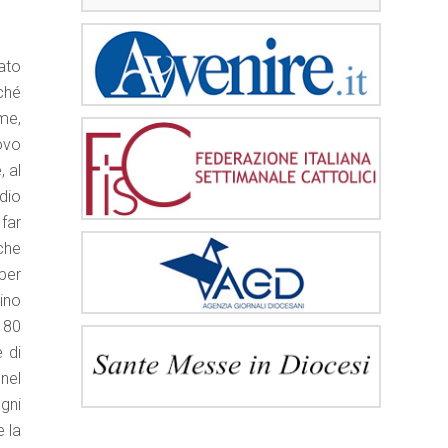
ato
ché
me,
ovo
, al
adio
far
che
per
ino
 80
e di
nel
ogni
e la