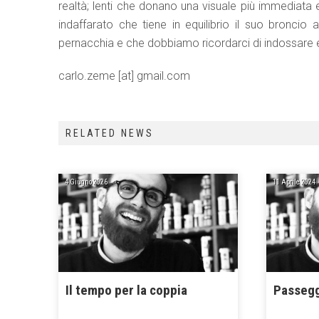
realtà; lenti che donano una visuale più immediata 
indaffarato che tiene in equilibrio il suo bronci
pernacchia e che dobbiamo ricordarci di indossare e
carlo.zeme [at] gmail.com
RELATED NEWS
4 Giugno 2026
11 Aprile 2024
Il tempo per la coppia
Passegg