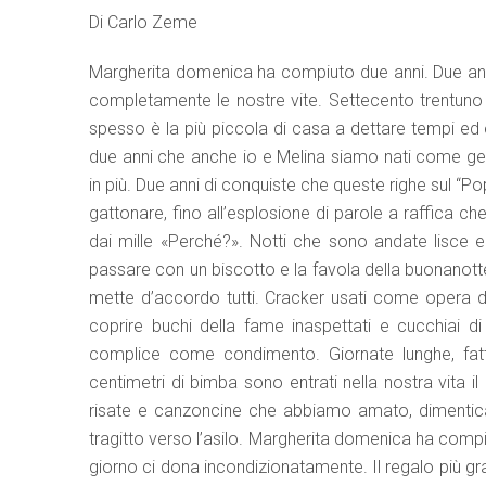
Di Carlo Zeme
Margherita domenica ha compiuto due anni. Due anni
completamente le nostre vite. Settecento trentuno 
spesso è la più piccola di casa a dettare tempi e
due anni che anche io e Melina siamo nati come gen
in più. Due anni di conquiste che queste righe sul “Po
gattonare, fino all’esplosione di parole a raffica c
dai mille «Perché?». Notti che sono andate lisce e 
passare con un biscotto e la favola della buonanott
mette d’accordo tutti. Cracker usati come opera di
coprire buchi della fame inaspettati e cucchiai d
complice come condimento. Giornate lunghe, fat
centimetri di bimba sono entrati nella nostra vita il 
risate e canzoncine che abbiamo amato, dimentica
tragitto verso l’asilo. Margherita domenica ha compi
giorno ci dona incondizionatamente. Il regalo più gra