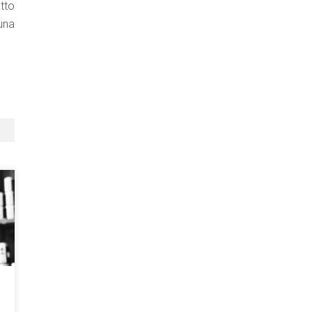
tto
una