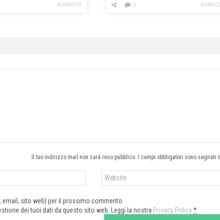
RUBRICHE
RUBRIC
0
Il tuo indirizzo mail non sarà reso pubblico. I campi obbligatori sono segnati 
e, email, sito web) per il prossimo commento.
tione dei tuoi dati da questo sito web. Leggi la nostra
Privacy Policy
*