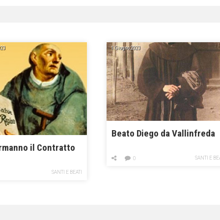
023
1 Giugno 2023
Beato Diego da Vallinfreda
rmanno il Contratto
SANTI E BE
0
SANTI E BEATI