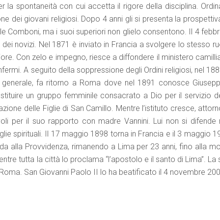
er la spontaneità con cui accetta il rigore della disciplina. Ordi
ne dei giovani religiosi. Dopo 4 anni gli si presenta la prospettiv
iele Comboni, ma i suoi superiori non glielo consentono. Il 4 febb
 novizi. Nel 1871 è inviato in Francia a svolgere lo stesso ru
riore. Con zelo e impegno, riesce a diffondere il ministero camill
infermi. A seguito della soppressione degli Ordini religiosi, nel 18
io generale, fa ritorno a Roma dove nel 1891 conosce Giusepp
stituire un gruppo femminile consacrato a Dio per il servizio de
one delle Figlie di San Camillo. Mentre l’istituto cresce, attor
voli per il suo rapporto con madre Vannini. Lui non si difende
glie spirituali. Il 17 maggio 1898 torna in Francia e il 3 maggio 
 affida alla Provvidenza, rimanendo a Lima per 23 anni, fino alla m
ntre tutta la città lo proclama “l’apostolo e il santo di Lima”. La
a Roma. San Giovanni Paolo II lo ha beatificato il 4 novembre 20