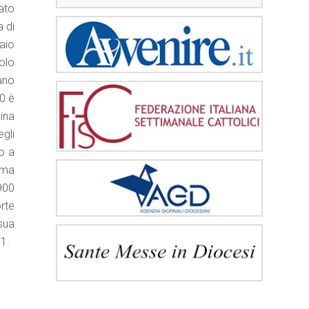
nato
a di
raio
olo
iano
80 è
ina
gli
no a
 ma
1900
orte
 sua
01.