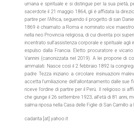
umana e spirituale e si distingue per la sua pietà, p
sacerdote il 21 maggio 1864, gli è affidata la direzio
partire per l’Africa, seguendo il progetto di san Dan
1869 è chiamato a Roma e nominato vice maestro dei
nella neo Provincia religiosa, di cui diventa poi supe
incentrato sull’assistenza corporale e spirituale agli 
espulso dalla Francia. Eletto procuratore e vicar
Vannini (canonizzata nel 2019). A lei propone di co
ammalati. Nasce così il 2 febbraio 1892 la congregazi
padre Tezza iniziano a circolare insinuazioni male
accetta l’umiliazione dell’allontanamento dalle sue fi
riceve l’ordine di partire per il Perù. Il religioso si
che giunge il 26 settembre 1923, all’età di 81 anni, me
salma riposa nella Casa delle Figlie di San Camillo 
cadarita [at] yahoo.it