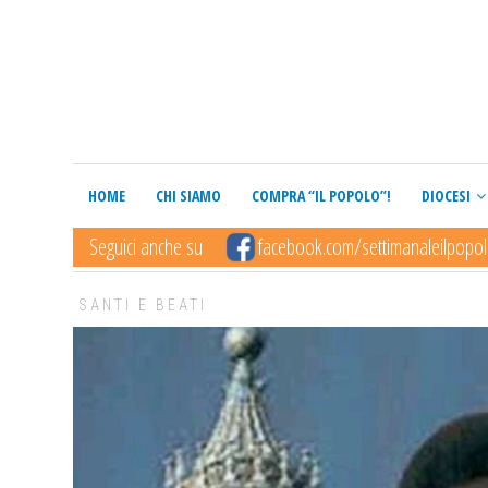
HOME
CHI SIAMO
COMPRA “IL POPOLO”!
DIOCESI
Seguici anche su
facebook.com/settimanaleilpopo
SANTI E BEATI