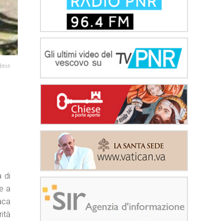
admin
 di
e a
aca
rità