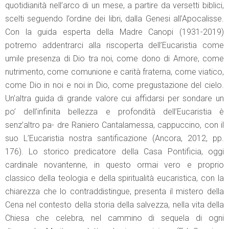
quotidianità nell’arco di un mese, a partire da versetti biblici,
scelti seguendo l’ordine dei libri, dalla Genesi all’Apocalisse.
Con la guida esperta della Madre Canopi (1931-2019)
potremo addentrarci alla riscoperta dell’Eucaristia come
umile presenza di Dio tra noi, come dono di Amore, come
nutrimento, come comunione e carità fraterna, come viatico,
come Dio in noi e noi in Dio, come pregustazione del cielo.
Un’altra guida di grande valore cui affidarsi per sondare un
po’ dell’infinita bellezza e profondità dell’Eucaristia è
senz’altro pa- dre Raniero Cantalamessa, cappuccino, con il
suo L’Eucaristia nostra santificazione (Ancora, 2012, pp.
176). Lo storico predicatore della Casa Pontificia, oggi
cardinale novantenne, in questo ormai vero e proprio
classico della teologia e della spiritualità eucaristica, con la
chiarezza che lo contraddistingue, presenta il mistero della
Cena nel contesto della storia della salvezza, nella vita della
Chiesa che celebra, nel cammino di sequela di ogni