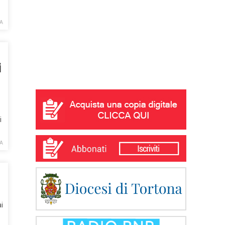
A
i
i
A
i