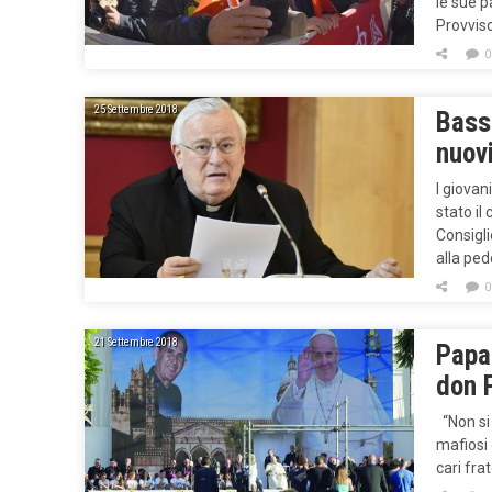
le sue p
Provviso
0
25 Settembre 2018
Basse
nuovi
I giovan
stato il
Consigli
alla ped
0
21 Settembre 2018
Papa 
don P
“Non si 
mafiosi 
cari fra