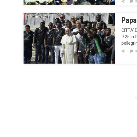
0
12 Settembre 2018
Papa 
CITTA’ D
9.25 in 
pellegri
0