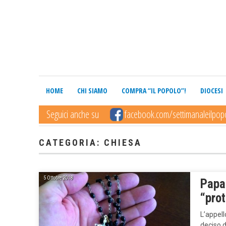
HOME
CHI SIAMO
COMPRA “IL POPOLO”!
DIOCESI
Seguici anche su
facebook.com/settimanaleilpop
CATEGORIA: CHIESA
5 Ottobre 2018
Papa 
“prot
L’appell
deciso d