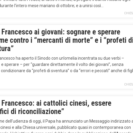
durante l’intero mese mariano di ottobre; e a unirsi così…
CHIES
 Francesco ai giovani: sognare e sperare
me contro i “mercanti di morte” e i “profeti d
tura”
ncesco ha aperto il Sinodo con un’omelia incentrata su due verbi –
e sperare – per “guardare direttamente il volto dei giovani”, senza
i condizionare da “profeti di sventura” o da “errori e peccati” anche di figl
CHIES
Francesco: ai cattolici cinesi, essere
fici di riconciliazione”
ne dell’udienza di oggi, il Papa ha annunciato un Messaggio indirizzato a
i cinesi e alla Chiesa universale, pubblicato quasi in contemporanea con