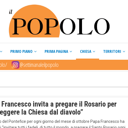
PRIMO PIANO
PRIMA PAGINA
CHIESA
TERRITORI
olo/
@settimanaleilpopolo
Francesco invita a pregare il Rosario per
eggere la Chiesa dal diavolo”
o del Pontefice per ogni giorno del mese di ottobre Papa Francesco ha
i “invitare tutti i fedeli, di tutto il mondo, a pregare il Santo Rosario ogni