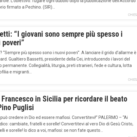
arole. L’obiettivo: fugare ogni dubbio dopo la pubblicazione dell’Accordo
rio firmato a Pechino. (SIR)…
CHIES
tti: “I giovani sono sempre più spesso i
 poveri”
i? “Sempre più spesso sono i nuovi poveri”. A lanciare il grido d’allarme è
 card. Gualtiero Bassetti, presidente della Cei, introducendo i lavori del
o permanente. Collegialità, liturgia, preti stranieri, fede e cultura, lotta
ofilia e migranti…
CHIES
Francesco in Sicilia per ricordare il beato
ino Puglisi
può credere in Dio ed essere mafiosi. Convertitevi!” PALERMO – “Ai
dico: cambiate, fratelli e sorelle! Convertitevi al vero Dio di Gesù Cristo,
telli e sorelle! Io dico a voi, mafiosi: se non fate questo…