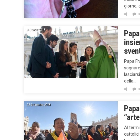
giorno, 
0
3 Ottobre 2018
Papa
insie
sven
Papa Fra
sognare 
lasciars
della…
0
26 Settembre 2018
Papa 
“arte
Al termi
cattolic