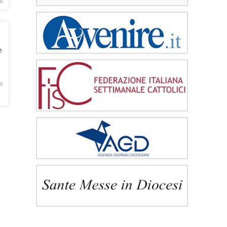
A
e
A