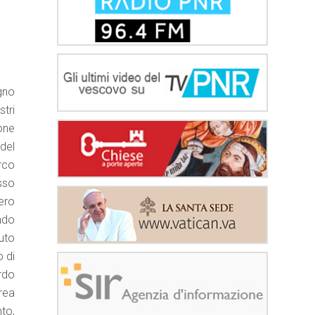
gno
tri
ione
 del
rco
sso
ero
ando
uto
 di
rdo
drea
to,