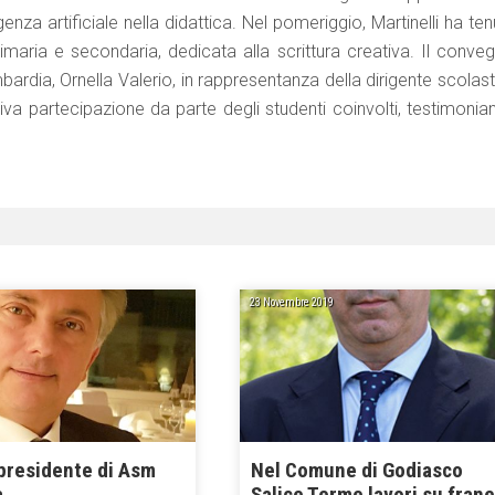
genza artificiale nella didattica. Nel pomeriggio, Martinelli ha te
primaria e secondaria, dedicata alla scrittura creativa. Il conve
rdia, Ornella Valerio, in rappresentanza della dirigente scolast
iva partecipazione da parte degli studenti coinvolti, testimonia
23 Novembre 2019
 presidente di Asm
Nel Comune di Godiasco
a
Salice Terme lavori su fran