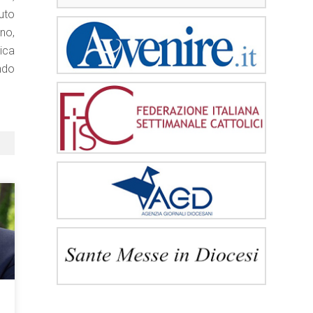
nuto
gno,
ica
ndo
e