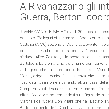
A Rivanazzano gli inte
Guerra, Bertoni coord
RIVANAZZANO TERME – Giovedì 20 febbraio, presso i
dal titolo “Pellegrini di speranza – Cogito ergo sum
Cattolici (AIMC) sezione di Voghera. L’evento, rivolt
di riflessione sul rapporto tra creatività, educazion
sindaco, Alice Zelaschi, alla presenza di alcuni a
Bertelegni. La giornata ha visto numerosi intervent
UniPegaso che ha approfondito la figura di Mario Lo
Modini, dirigente tecnico in quiescenza, che ha tratt
l’uso degli ossimori e illustrando alcuni passi dell
Comprensivo di Rivanazzano Terme, che ha affrontato
alfabetizzazione, soffermandosi sulla figura del mae
Martinelli dell’Opera Don Milani, che ha illustrato i
Bertoni, docente dell’I.C. di Rivanazzano Terme ha d