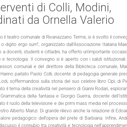
rventi di Colli, Modini,
inati da Ornella Valerio
l teatro comunale di Rivanazzano Terme, si è svolto il conve
 o digito ergo sum”, organizzato dall’Associazione Italiana Maes
o a docenti, studenti e cittadini, ha offerto un’importante occas
e e tecnologia. Il convegno si è aperto con i saluti istituzionali
ssessori comunali e del direttore della Biblioteca comunale, Ma
i. Hanno parlato Paolo Colli, docente di pedagogia generale pre
di, soffermandosi sulla storia del suo celebre libro Cipì; di Pi
ato il tema della creatività nel pensiero di Gianni Rodari, esplor
a Grammatica della fantasia e Giorgio Guerra, docente dell’Istit
 il ruolo della televisione e dei primi mass media nel processo
stro Alberto Manzi. Di grande rilievo anche la relazione di Edoa
l valore pedagogico dell’opera del prete di Barbiana. Infine, An
iscusso il connubio tra creatività e tecnologia nell’apprendimen