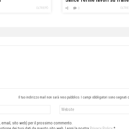
e dissesti ma anche nuovi
OLTREPÒ
OLTRE
0
giardini per i bimbi
Il tuo indirizzo mail non sarà reso pubblico. I campi obbligatori sono segnati 
e, email, sito web) per il prossimo commento.
tione dei tuoi dati da questo sito web. Leggi la nostra
Privacy Policy
*