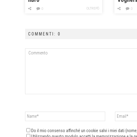
OLTREPÒ
0
0
COMMENTI: 0
Do il mio consenso affinché un cookie salvi i miei dati (nom
Utilizzando questo modulo accetti la memorizzazione e la ges