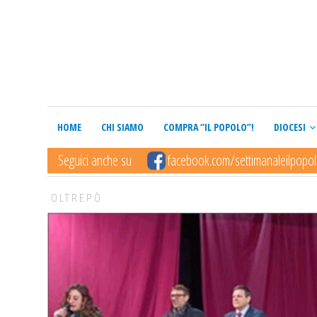
HOME
CHI SIAMO
COMPRA “IL POPOLO”!
DIOCESI
Seguici anche su
facebook.com/settimanaleilpopo
OLTREPÒ