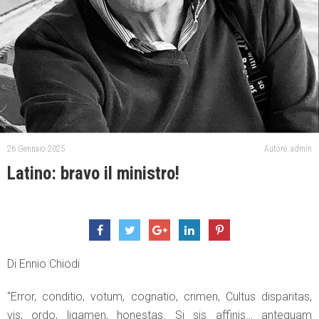
26 Gennaio 2025
Autore: admin
Latino: bravo il ministro!
Di Ennio Chiodi
“Error, conditio, votum, cognatio, crimen, Cultus disparitas,
vis, ordo, ligamen, honestas. Si sis affinis… antequam