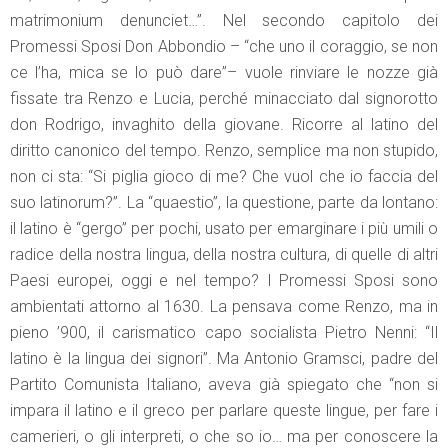
matrimonium denunciet…”. Nel secondo capitolo dei
Promessi Sposi Don Abbondio – “che uno il coraggio, se non
ce l’ha, mica se lo può dare”– vuole rinviare le nozze già
fissate tra Renzo e Lucia, perché minacciato dal signorotto
don Rodrigo, invaghito della giovane. Ricorre al latino del
diritto canonico del tempo. Renzo, semplice ma non stupido,
non ci sta: “Si piglia gioco di me? Che vuol che io faccia del
suo latinorum?”. La “quaestio”, la questione, parte da lontano:
il latino è “gergo” per pochi, usato per emarginare i più umili o
radice della nostra lingua, della nostra cultura, di quelle di altri
Paesi europei, oggi e nel tempo? I Promessi Sposi sono
ambientati attorno al 1630. La pensava come Renzo, ma in
pieno ’900, il carismatico capo socialista Pietro Nenni: “Il
latino è la lingua dei signori”. Ma Antonio Gramsci, padre del
Partito Comunista Italiano, aveva già spiegato che “non si
impara il latino e il greco per parlare queste lingue, per fare i
camerieri, o gli interpreti, o che so io… ma per conoscere la