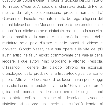
guaggio dei colori e delle immagini la teologia del confratello
Tommaso d’Aquino. Al secolo si chiamava Guido di Pietro,
mentre da religioso domenicano prese il nome di fra’
Giovanni da Fiesole. Formatosi nella bottega artigiana del
camaldolese Lorenzo Monaco, manifestò ben presto le sue
capacità artistiche come miniaturista; maturando la sua vita,
la sua santità e la sua arte, trasportò la tecnica delle
miniature nelle pale d’altare e nelle pareti di chiese e
conventi. Giorgio Vasari, nella sua opera sulle vite dei più
illustri artisti, ne fa un elogio commovente che vale la pena
leggere. I due autori, Nino Giordano e Alfonso Fressola,
utilizzando il genere del dialogo, offrono un excursus
cronologico della produzione artistica-teologica del santo
pittore. Attraverso l’ideazione di colloqui tra vari personaggi
reali, che hanno circondato la vita di fra’ Giovanni, il lettore è
guidato alla conoscenza delle sue opere e dei luoghi per cui
sono state realizzate. Insieme alla descrizione, vivace e
sintetica, si scopre una serie di curiosità legate ai