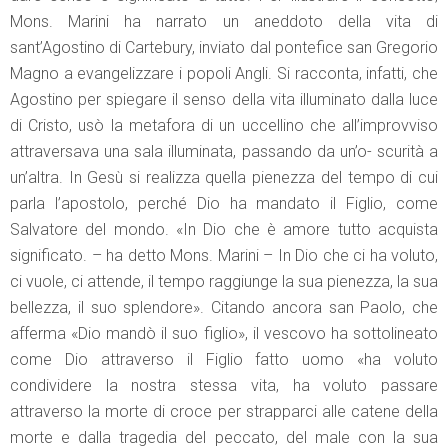
Mons. Marini ha narrato un aneddoto della vita di
sant’Agostino di Cartebury, inviato dal pontefice san Gregorio
Magno a evangelizzare i popoli Angli. Si racconta, infatti, che
Agostino per spiegare il senso della vita illuminato dalla luce
di Cristo, usò la metafora di un uccellino che all’improvviso
attraversava una sala illuminata, passando da un’o- scurità a
un’altra. In Gesù si realizza quella pienezza del tempo di cui
parla l’apostolo, perché Dio ha mandato il Figlio, come
Salvatore del mondo. «In Dio che è amore tutto acquista
significato. – ha detto Mons. Marini – In Dio che ci ha voluto,
ci vuole, ci attende, il tempo raggiunge la sua pienezza, la sua
bellezza, il suo splendore». Citando ancora san Paolo, che
afferma «Dio mandò il suo figlio», il vescovo ha sottolineato
come Dio attraverso il Figlio fatto uomo «ha voluto
condividere la nostra stessa vita, ha voluto passare
attraverso la morte di croce per strapparci alle catene della
morte e dalla tragedia del peccato, del male con la sua