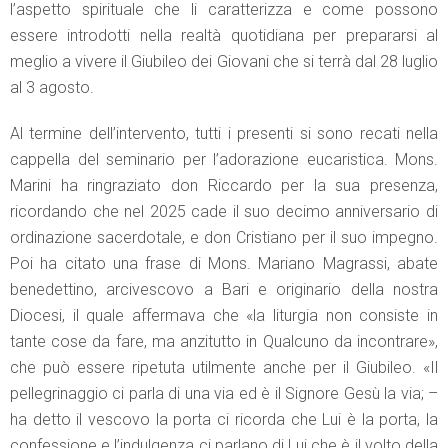
l’aspetto spirituale che li caratterizza e come possono
essere introdotti nella realtà quotidiana per prepararsi al
meglio a vivere il Giubileo dei Giovani che si terrà dal 28 luglio
al 3 agosto.
Al termine dell’intervento, tutti i presenti si sono recati nella
cappella del seminario per l’adorazione eucaristica. Mons.
Marini ha ringraziato don Riccardo per la sua presenza,
ricordando che nel 2025 cade il suo decimo anniversario di
ordinazione sacerdotale, e don Cristiano per il suo impegno.
Poi ha citato una frase di Mons. Mariano Magrassi, abate
benedettino, arcivescovo a Bari e originario della nostra
Diocesi, il quale affermava che «la liturgia non consiste in
tante cose da fare, ma anzitutto in Qualcuno da incontrare»,
che può essere ripetuta utilmente anche per il Giubileo. «Il
pellegrinaggio ci parla di una via ed è il Signore Gesù la via; –
ha detto il vescovo la porta ci ricorda che Lui è la porta, la
confessione e l’indulgenza ci parlano di Lui che è il volto della