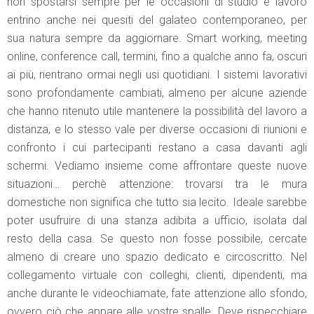
non spostarsi sempre per le occasioni di studio e lavoro
entrino anche nei quesiti del galateo contemporaneo, per
sua natura sempre da aggiornare. Smart working, meeting
online, conference call, termini, fino a qualche anno fa, oscuri
ai più, rientrano ormai negli usi quotidiani. I sistemi lavorativi
sono profondamente cambiati, almeno per alcune aziende
che hanno ritenuto utile mantenere la possibilità del lavoro a
distanza, e lo stesso vale per diverse occasioni di riunioni e
confronto i cui partecipanti restano a casa davanti agli
schermi. Vediamo insieme come affrontare queste nuove
situazioni… perchè attenzione: trovarsi tra le mura
domestiche non significa che tutto sia lecito. Ideale sarebbe
poter usufruire di una stanza adibita a ufficio, isolata dal
resto della casa. Se questo non fosse possibile, cercate
almeno di creare uno spazio dedicato e circoscritto. Nel
collegamento virtuale con colleghi, clienti, dipendenti, ma
anche durante le videochiamate, fate attenzione allo sfondo,
ovvero ciò che appare alle vostre spalle. Deve rispecchiare