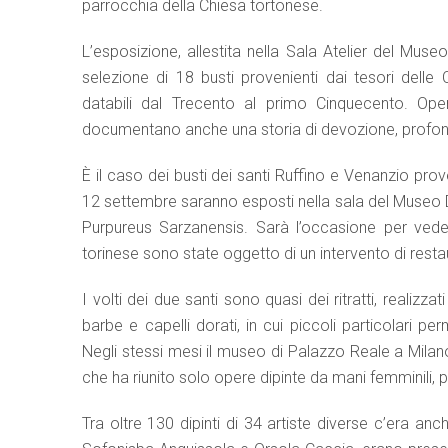
parrocchia della Chiesa tortonese.
L’esposizione, allestita nella Sala Atelier del Muse
selezione di 18 busti provenienti dai tesori delle
databili dal Trecento al primo Cinquecento. Opere
documentano anche una storia di devozione, profonda
È il caso dei busti dei santi Ruffino e Venanzio prov
12 settembre saranno esposti nella sala del Museo 
Purpureus Sarzanensis. Sarà l’occasione per vede
torinese sono state oggetto di un intervento di resta
I volti dei due santi sono quasi dei ritratti, realizz
barbe e capelli dorati, in cui piccoli particolari p
Negli stessi mesi il museo di Palazzo Reale a Milano 
che ha riunito solo opere dipinte da mani femminili, p
Tra oltre 130 dipinti di 34 artiste diverse c’era an