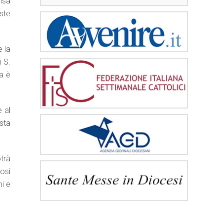
nsa
ste
e la
i S.
za è
e al
ista
trà
osi
ni e