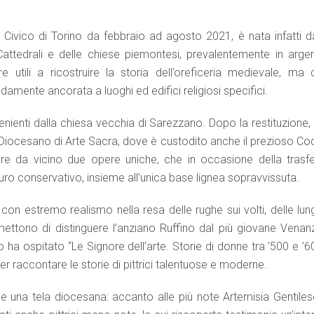
o Civico di Torino da febbraio ad agosto 2021, è nata infatti da
 Cattedrali e delle chiese piemontesi, prevalentemente in argen
 utili a ricostruire la storia dell’oreficeria medievale, ma 
mente ancorata a luoghi ed edifici religiosi specifici.
enienti dalla chiesa vecchia di Sarezzano. Dopo la restituzione,
Diocesano di Arte Sacra, dove è custodito anche il prezioso Co
re da vicino due opere uniche, che in occasione della trasfe
uro conservativo, insieme all’unica base lignea sopravvissuta.
ati con estremo realismo nella resa delle rughe sui volti, delle lu
ermettono di distinguere l’anziano Ruffino dal più giovane Venan
ha ospitato “Le Signore dell’arte. Storie di donne tra ’500 e ’6
er raccontare le storie di pittrici talentuose e moderne.
che una tela diocesana: accanto alle più note Artemisia Gentiles