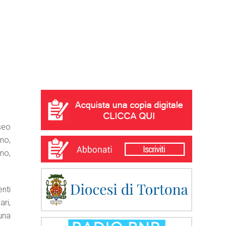
seo
ano,
ino,
nti
ari,
 una