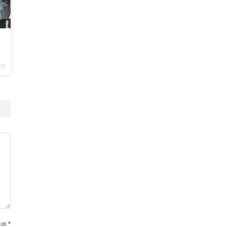
ESI
con *