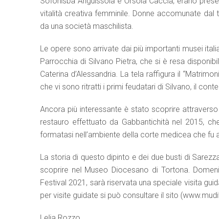
Sofonisba Anguissola e Orsola Caccia, erano present
vitalità creativa femminile. Donne accomunate dal ta
da una società maschilista.
Le opere sono arrivate dai più importanti musei italian
Parrocchia di Silvano Pietra, che si è resa disponibil
Caterina d’Alessandria. La tela raffigura il “Matrimon
che vi sono ritratti i primi feudatari di Silvano, il c
Ancora più interessante è stato scoprire attraverso l
restauro effettuato da Gabbantichità nel 2015, che l
formatasi nell’ambiente della corte medicea che fu a
La storia di questo dipinto e dei due busti di Sarez
scoprire nel Museo Diocesano di Tortona. Domenica,
Festival 2021, sarà riservata una speciale visita gui
per visite guidate si può consultare il sito (www.mudi
Lelia Rozzo