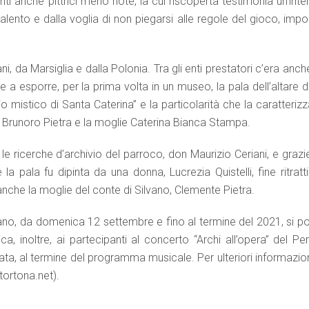
i anche pittrici meno note, la cui riscoperta testimonia un’inte
lento e dalla voglia di non piegarsi alle regole del gioco, impo
i, da Marsiglia e dalla Polonia. Tra gli enti prestatori c’era anch
e a esporre, per la prima volta in un museo, la pala dell’altare d
io mistico di Santa Caterina” e la particolarità che la caratteriz
onte Brunoro Pietra e la moglie Caterina Bianca Stampa.
e ricerche d’archivio del parroco, don Maurizio Ceriani, e grazi
a pala fu dipinta da una donna, Lucrezia Quistelli, fine ritratt
nche la moglie del conte di Silvano, Clemente Pietra.
zano, da domenica 12 settembre e fino al termine del 2021, si po
 inoltre, ai partecipanti al concerto “Archi all’opera” del Per
data, al termine del programma musicale. Per ulteriori informazio
tortona.net).