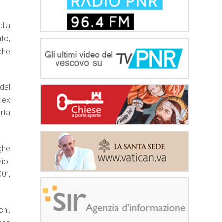
lla
to,
che
 dal
dex
rta
nghe
zio.
00”,
chi,