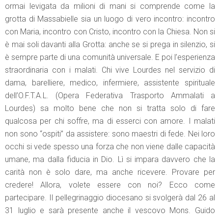
ormai levigata da milioni di mani si comprende come la
grotta di Massabielle sia un luogo di vero incontro: incontro
con Maria, incontro con Cristo, incontro con la Chiesa. Non si
è mai soli davanti alla Grotta: anche se si prega in silenzio, si
è sempre parte di una comunità universale. E poi l’esperienza
straordinaria con i malati. Chi vive Lourdes nel servizio di
dama, barelliere, medico, infermiere, assistente spirituale
dell’O.F.T.A.L. (Opera Federativa Trasporto Ammalati a
Lourdes) sa molto bene che non si tratta solo di fare
qualcosa per chi soffre, ma di esserci con amore. I malati
non sono “ospiti” da assistere: sono maestri di fede. Nei loro
occhi si vede spesso una forza che non viene dalle capacità
umane, ma dalla fiducia in Dio. Lì si impara davvero che la
carità non è solo dare, ma anche ricevere. Provare per
credere! Allora, volete essere con noi? Ecco come
partecipare. Il pellegrinaggio diocesano si svolgerà dal 26 al
31 luglio e sarà presente anche il vescovo Mons. Guido