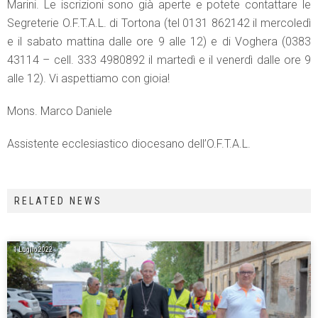
Marini. Le iscrizioni sono già aperte e potete contattare le
Segreterie O.F.T.A.L. di Tortona (tel 0131 862142 il mercoledì
e il sabato mattina dalle ore 9 alle 12) e di Voghera (0383
43114 – cell. 333 4980892 il martedì e il venerdì dalle ore 9
alle 12). Vi aspettiamo con gioia!
Mons. Marco Daniele
Assistente ecclesiastico diocesano dell’O.F.T.A.L.
RELATED NEWS
1 Luglio 2022