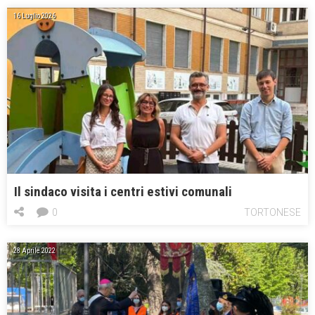
16 Luglio 2026
Il sindaco visita i centri estivi comunali
0
TORTONESE
28 Aprile 2022