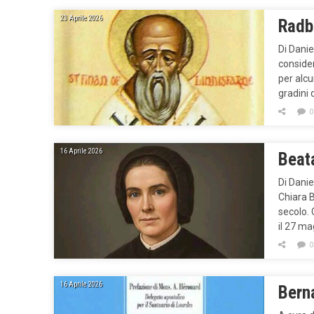
23 Aprile 2026
Radb
Di Dani
consider
per alcu
gradini 
0
16 Aprile 2026
Beat
Di Danie
Chiara B
secolo. 
il 27 m
0
16 Aprile 2026
Berna