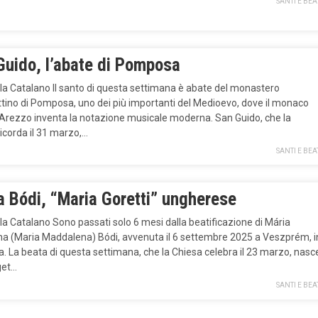
SANTI E BEA
Guido, l’abate di Pomposa
la Catalano Il santo di questa settimana è abate del monastero
tino di Pomposa, uno dei più importanti del Medioevo, dove il monaco
’Arezzo inventa la notazione musicale moderna. San Guido, che la
icorda il 31 marzo,…
SANTI E BEA
a Bódi, “Maria Goretti” ungherese
la Catalano Sono passati solo 6 mesi dalla beatificazione di Mária
a (Maria Maddalena) Bódi, avvenuta il 6 settembre 2025 a Veszprém, i
. La beata di questa settimana, che la Chiesa celebra il 23 marzo, nasc
get…
SANTI E BEA