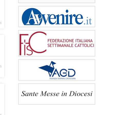
TI
TI