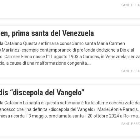
SANTI E BEA
en, prima santa del Venezuela
ela Catalano Questa settimana conosciamo santa Maria Carmen
s Martinez, esempio contemporaneo di profonda dedizione a Dio e al
o. Carmen Elena nasce l’11 agosto 1903 a Caracas, in Venezuela, senz
cio, a causa di una malformazione congenita,…
SANTI E BEA
dis “discepola del Vangelo”
la Catalano La santa di questa settimana è tra le ultime canonizzate da
ncesco che l’ha definita «discepola del Vangelo». MarieLéonie Paradis,
hiesa ricorda il 3 maggio, proclamata santa il 20 ottobre 2024 a Ro- ma,
SANTI E BEA