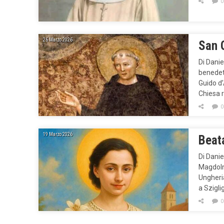
0
26 Marzo 2026
San 
Di Danie
benedet
Guido d
Chiesa r
0
19 Marzo 2026
Beat
Di Danie
Magdoln
Ungheria
a Szigli
0