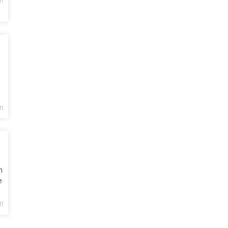
TI
TI
n
e
TI