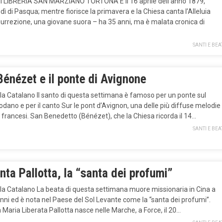
di LIBRERIA SAN MARZIANO TORTONA È il 16 aprile dell’anno 1879,
ì di Pasqua; mentre fiorisce la primavera e la Chiesa canta l’Alleluia
surrezione, una giovane suora – ha 35 anni, ma è malata cronica di
SANTI E BEA
énézet e il ponte di Avignone
la Catalano Il santo di questa settimana è famoso per un ponte sul
dano e per il canto Sur le pont d’Avignon, una delle più diffuse melodie
 francesi. San Benedetto (Bénézet), che la Chiesa ricorda il 14…
SANTI E BEA
ta Pallotta, la “santa dei profumi”
ela Catalano La beata di questa settimana muore missionaria in Cina a
anni ed è nota nel Paese del Sol Levante come la “santa dei profumi”.
Maria Liberata Pallotta nasce nelle Marche, a Force, il 20…