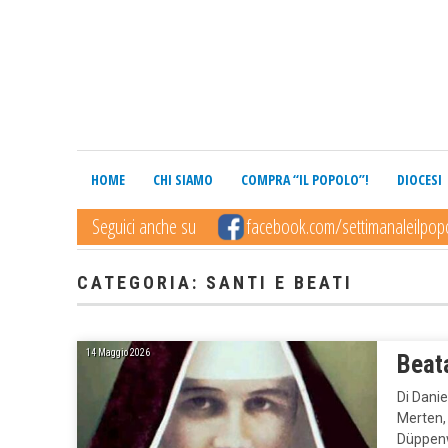
HOME
CHI SIAMO
COMPRA “IL POPOLO”!
DIOCESI
Seguici anche su
facebook.com/settimanaleilpop
CATEGORIA: SANTI E BEATI
14 Maggio 2026
Beat
Di Danie
Merten, 
Düppenwe