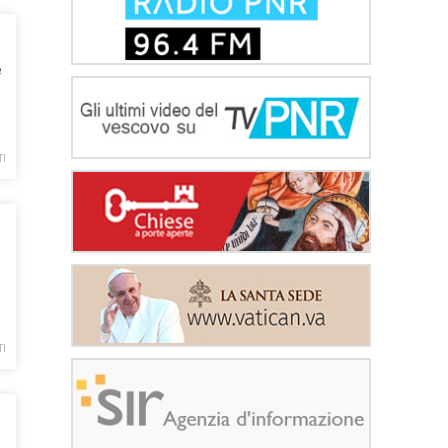
è
TI
TI