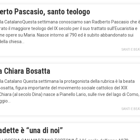
erto Pascasio, santo teologo
ela CatalanoQuesta settimana conosciamo san Radberto Pascasio che 
ato il maggiore teologo del IX secolo per il suo trattato sull’Eucaristia e
ne opere su Maria. Nasce intorno al 790 ed è subito abbandonato sui
della chiesa…
SANTI E BEA
a Chiara Bosatta
la Catalano Questa settimana la protagonista della rubrica è la beata
osatta, figura importante del movimento sociale cattolico del XIX
Chiara (al secolo Dina) nasce a Pianello Lario, sulle rive del lago di Como,
aggio…
SANTI E BEA
dette è “una di noi”