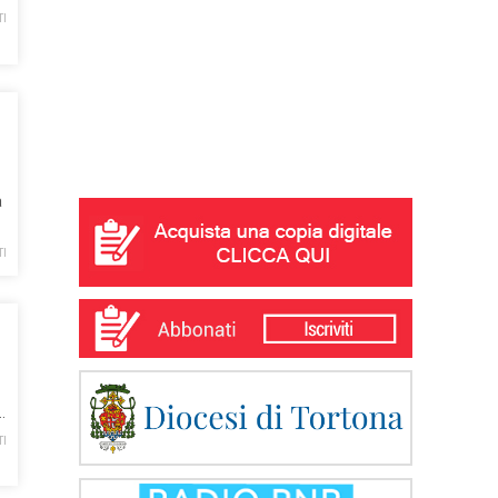
TI
a
TI
…
TI