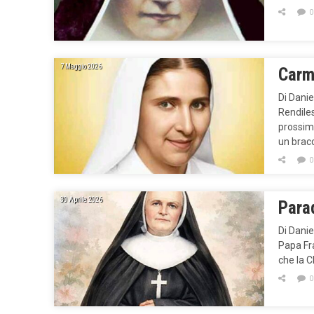
0
7 Maggio 2026
Carm
Di Dani
Rendile
prossim
un brac
0
30 Aprile 2026
Para
Di Danie
Papa Fra
che la C
0