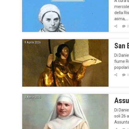
A cura 
mercoled
della Ri
asma,…
0
9 Aprile 2026
San B
Di Danie
fiume Ro
popolari
0
3 Aprile 2026
Assun
Di Dani
soli 26 
Assunta 