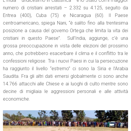
L’India – undicesimo in classifica – è lo Stato con il maggior
numero di cristiani arrestati – 2.332 su 4.125, seguito da
Eritrea (400), Cuba (75) e Nicaragua (60). Il Paese
centroamericano, spiega Nani, “è salito fino alla trentesima
posizione a causa del governo Ortega che limita la vita dei
cristiani in questo Paese”. Sull’India, aggiunge, c’è una
grossa preoccupazione in vista delle elezioni del prossimo
anno, che potrebbero esacerbare il clima e il conflitto tra le
confessioni religiose. Tra i nuovi Paesi in cui la persecuzione
ha raggiunto il livello “estremo” ci sono la Siria e l’Arabia
Saudita. Fra gli altri dati emersi globalmente ci sono anche
14.766 attacchi alle Chiese e ai luoghi di culto mentre sono
decine di migliaia le aggressioni personali e alle attività
economiche.