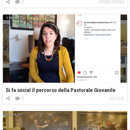
0
PRIMO PIANO
13 Marzo 2020
Si fa social il percorso della Pastorale Giovanile
0
DIOCESI
15 Luglio 2023