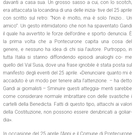
davanti a casa sua. Un grosso sasso a cui, con lo scotch,
era attaccata la locandina di una delle inizia- tive del 25 aprile
con scritto sul retro: “Non è molto, ma è solo l’inizio… Un
amico”. Un gesto intimidatorio che non ha spaventato Gandi
il quale ha avvertito le forze dell’ordine e sporto denuncia. È
la prima volta che a Pontecurone capita una cosa del
genere, e nessuno ha idea di chi sia l’autore. Purtroppo, in
tutta Italia si stanno diffondendo episodi analoghi co- me
quello del Val Susa, dove una frase ignobile è stata posta sul
manifesto degli eventi del 25 aprile. «Denunciare quanto mi è
accaduto è un modo per tenere alta l’attenzione. – ha detto
Gandi ai giornalisti – Sminuire questi atteggia- menti sarebbe
come considerare normale imbrattare con delle svastiche i
cartelli della Benedicta. Fatti di questo tipo, attacchi ai valori
della Costituzione, non possono essere derubricati a goliar-
dia».
In occasione del 25 aprile l’Anpi e il Comune di Pontecurone