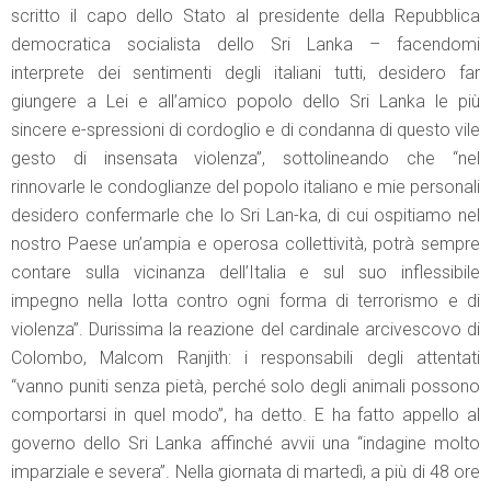
scritto il capo dello Stato al presidente della Repubblica
democratica socialista dello Sri Lanka – facendomi
interprete dei sentimenti degli italiani tutti, desidero far
giungere a Lei e all’amico popolo dello Sri Lanka le più
sincere e-spressioni di cordoglio e di condanna di questo vile
gesto di insensata violenza”, sottolineando che “nel
rinnovarle le condoglianze del popolo italiano e mie personali
desidero confermarle che lo Sri Lan-ka, di cui ospitiamo nel
nostro Paese un’ampia e operosa collettività, potrà sempre
contare sulla vicinanza dell’Italia e sul suo inflessibile
impegno nella lotta contro ogni forma di terrorismo e di
violenza”. Durissima la reazione del cardinale arcivescovo di
Colombo, Malcom Ranjith: i responsabili degli attentati
“vanno puniti senza pietà, perché solo degli animali possono
comportarsi in quel modo”, ha detto. E ha fatto appello al
governo dello Sri Lanka affinché avvii una “indagine molto
imparziale e severa”. Nella giornata di martedì, a più di 48 ore