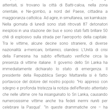
attentati, si trovano la città di Batti-caloa, nella zona
orientale, e Ne-gombo, a nord del Paese, cittadina a
maggioranza cattolica. Ad agire, in simultanea, sei kamikaze.
Nella giornata di lunedì sono stati ritrovati 87 detonatori
inesplosi in una stazione dei bus e sono stati fatti brillare 50
chili di esplosivo sulla strada per l’aeroporto della capitale.
Tra le vittime, alcune decine sono straniere, di diverse
nazionalità: a-mericani, britannici, olandesi. L’Unità di crisi
della Farnesina ha subito effettuato verifiche circa la
presenza di vittime italiane. Il governo dello Sri Lanka ha
immediatamente dichiarato lo stato di emergenza. Il
presidente della Repubblica Sergio Mattarella si è fatto
portavoce del dolore del nostro popolo: “Ho appreso con
sdegno e profonda tristezza la notizia dell’efferato attentato
che nelle ultime ore ha insanguinato lo Sri Lanka, causando
numerosissime vittime anche tra fedeli inermi riuniti per
celebrare la Pasqua”. “In queste drammatiche ore – ha